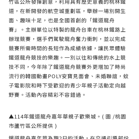
竹區公所發揮創意，利用具有歷史意義的桃林鐵
道，在新開發的航空城重劃區，舉辦一場別開生
面、趣味十足，也是全國首創的「鐵道龍舟
賽」。主辦單位以特製的龍舟台車在桃林鐵路上
辦理競賽，選手們駕駛龍舟奮力衝刺，並以完成
競賽所需時間的長短作為成績依據，讓民眾體驗
鐵道龍舟競技的樂趣。一別以往和傳統的水上競
技不同，今年除了鐵道龍舟競賽外更增加了時尚
流行的韓國動畫POLY安寶見面會、未婚聯誼，蚊
子電影院和時下受歡迎的青少年親子活動定向越
野賽。活動內容精彩不容錯過。
▲114年鐵道龍舟嘉年華親子歡樂城。( 圖 /桃園
市蘆竹區公所提供 )
鐵道龍舟嘉年華為期2日的活動，在交通引導部份