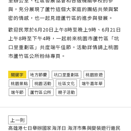
里辦公室、社區發展協會和各級機關學校的參
與，充分展現了蘆竹這個大家庭的團結共榮與緊
密的情感，也一起見證蘆竹區的進步與發展。
歡迎民眾於6月20日上午8時至晚上9時、6月21日
上午8時至下午4時，一起前來桃園市蘆竹區「坑
口里重劃區」共度端午佳節。活動詳情請上桃園
市蘆竹區公所粉絲專頁。
關鍵字
地方節慶
坑口里重劃區
桃園旅遊
桃園景點
桃園活動
社區文化
端午嘉年華
端午節
蘆竹區公所
親子活動
上一則
高雄港七日舉辦國家海洋日 海洋市集與變裝遊行邀民