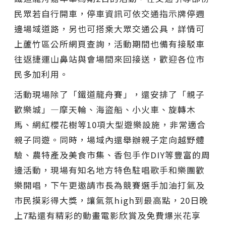
民眾若自行開車，停車資訊可依交通指示牌停週
邊場域道路，另也可搭乘大眾交通公具，詳情可
上蘆竹區公所網頁查詢，活動期間也備有接駁車
往返捷運山鼻站與會場間來回接送，歡迎各位市
民多加利用。
活動現場除了「鐵道龍舟賽」，還安排了「親子
歡樂城」—摩天輪、海盜船、小火車、旋轉木
馬、網紅櫻花樹等10項大型遊樂設施，非常適合
親子同遊。同時，場域內還舉辦親子定向越野體
驗、農特產及美食市集、香包手作DIY等豐富的周
邊活動，現場有知名地方特色駐唱歌手和樂團歡
樂開唱，下午更邀請市長為競賽選手加油打氣及
市民摸彩得大獎，讓氣氛high到最高點，20日晚
上7點還有精彩的動畫電影欣賞及免費爆米花享