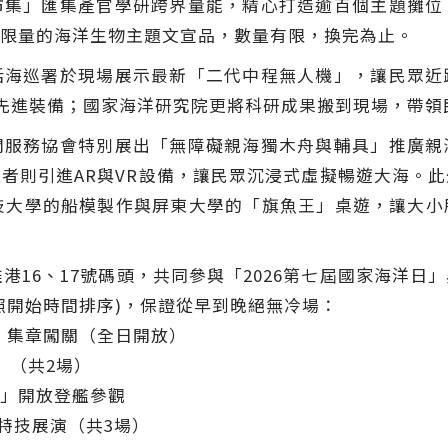
市集」匯集產官學研跨界量能，精心打造逾百個主題攤位
限量的海洋生物主題文宣品，數量有限，換完為止。
括海巡署於現場展示最新「二代中程無人機」，讓民眾近
先進裝備；國家海洋研究院更將科研成果搬到現場，帶領
閒服務協會特別展出「無障礙親海獨木舟與輔具」推廣親
者則引進AR與VR設備，讓民眾沉浸式虛擬暢遊大海。
技大學的船模製作與屏東大學的「旗魚王」桌遊，讓大
港16、17號碼頭，共同參與「2026第七屆國家海洋
照開始時間排序)，保證從早到晚絕無冷場：
裝體驗、集章闖關（全日開放）
險」（共2場）
雲林艦」開放登艦參觀
遊行與特技展演（共3場）