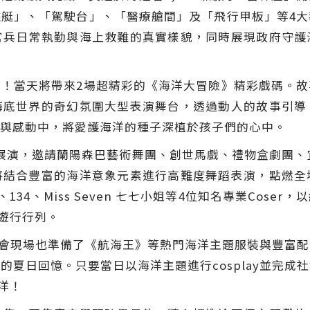
艇」、「駕駛台」、「醫療艙間」及「飛行甲板」等4
官兵日常執勤與海上救難的真實樣貌，同時展現政府守護
！當天將帶來2場超精彩的《海洋大冒險》精彩戲碼。
海底世界的奇幻氛圍大型表演舞台，透過動人的故事引導
與感動中，將愛護海洋的種子深植於孩子們的心中。
演，邀請蘭陽森巴藝術舞團、創世馬戲、禮物盒劇團、宜蘭
將結合豐富的海洋意象元素進行高難度舞蹈表演，點燃全
a.tw、134、Miss Seven 七七小姐等4位知名專業C
入遊行行列。
動，大會現場也準備了《航海王》等熱門海洋主題服裝與豐富
的夏日回憶。只要當日以海洋主題進行cosplay並完成
海洋！