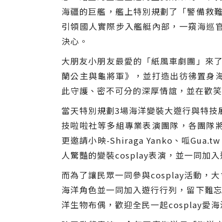
海疆的巨艦，艦上特別規劃了「警備救難
引領國人實際步入艦艇內部，一窺海巡
決心。
大朋友小朋友最愛的「紙風車劇團」來了
蘭公主與龜將軍》，並打造出彷彿置身
此守護、密不可分的深厚情誼，並在歡笑
當天特別規劃3場海洋變裝大遊行與特技展
技啦啦社等多組專業表演團隊，各團隊
更邀請小映-Shiraga Yanko、呱Gu
人驚豔的變裝cosplay表演，並一同加
而為了讓民眾一同參與cosplay活
海洋角色並一同加入遊行行列，留下難忘
洋生物布偶，歡迎全民一起cosplay愛