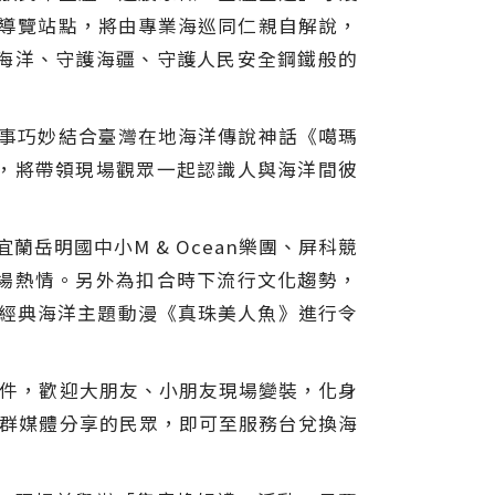
大導覽站點，將由專業海巡同仁親自解說，
海洋、守護海疆、守護人民安全鋼鐵般的
故事巧妙結合臺灣在地海洋傳說神話《噶瑪
，將帶領現場觀眾一起認識人與海洋間彼
岳明國中小M & Ocean樂團、屏科競
場熱情。另外為扣合時下流行文化趨勢，
oser，以經典海洋主題動漫《真珠美人魚》進行令
配件，歡迎大朋友、小朋友現場變裝，化身
社群媒體分享的民眾，即可至服務台兌換海