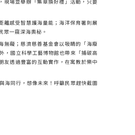
，現場並舉辦「集章換好禮」活動，只要
距離感受智慧護海量能；海洋保育署則展
民眾一窺深海奧秘。
海無礙；慈濟慈善基金會以吸睛的「海廢
此外，國立科學工藝博物館也帶來「捕碳高
小朋友透過豐富的互動實作，在寓教於樂中
日」與海同行，想像未來！呼籲民眾趕快截圖