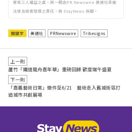
害第三人權益之虞，將一概由PR Newswire 美通社承擔
法律及損害賠償之責任，與 StayNews 無關。
關鍵字
美通社
PRNewswire
Tribesigns
上一則
蘆竹「鐵道龍舟嘉年華」重磅回歸 歡度端午盛夏
下一則
「嘉義藝術日常」徵件至6/21 藝術走入舊城街區打
造城市共創展場