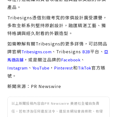
產品。
Tribesigns憑借別緻考究的傢俱設計廣受讚譽，
多款全新系列堅持原創設計，融匯精湛工藝、獨
特格調與經久耐看的外觀造型。
如需瞭解有關Tribesigns的更多詳情，可訪問品
牌官網
、Tribesigns
平台、
Tribesigns.com
B2B
亞
，或是關注品牌的
、
馬遜店舖
Facebook
、
，
和
官方賬
Instagram
YouTube
Pinterest
TikTok
號。
新聞來源：PR Newswire
以上新聞投稿內容由PR Newswire 美通社全權自負責
任，若有涉及任何違反法令、違反本網站會員條款、有侵