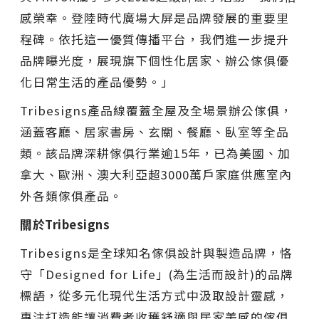
感榮幸。登陸時代廣場大屏是品牌發展的重要里
程碑。依托這一優質傳播平台，我們進一步提升
品牌曝光度，展現旗下個性化居家、辦公傢俱優
化日常生活的產品優勢。
」
Tribesigns產品線覆蓋全屋及全場景辦公傢俱，
涵蓋客廳、居家書房、玄關、餐廳、臥室等全品
類。該品牌深耕傢俱行業逾15年，已為美國、加
拿大、歐洲、澳大利亞超3000萬戶家庭供應室內
外各類傢俱產品。
關於
Tribesigns
Tribesigns是全球知名傢俱設計與製造品牌，恪
守
「
Designed for Life
」
(為生活而設計)的品牌
標語，從多元化現代生活方式中汲取設計靈感，
專注打造能讓消費者收穫舒適與居家美感的傢俱