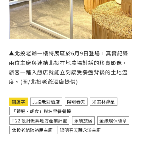
▲北投老爺一樓特展區於6月9日登場，真實記錄
兩位主廚與連結北投在地農場對話的珍貴影像，
旅客一踏入飯店就能立刻感受餐盤背後的土地溫
度。(圖/北投老爺酒店提供)
關鍵字
北投老爺酒店
陽明春天
米其林綠星
「蔬醒‧朝食」聯名早餐餐檯
T22 設計振興地方產業計畫
永續旅宿
金級環保標章
北投老爺陳裕民主廚
陽明春天薛永鴻主廚