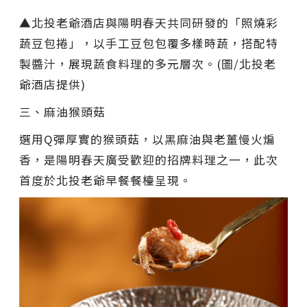
▲北投老爺酒店與陽明春天共同研發的「照燒彩
蔬豆包捲」，以手工豆包包覆多樣時蔬，搭配特
製醬汁，展現蔬食料理的多元層次。(圖/北投老
爺酒店提供)
三、麻油猴頭菇
選用Q彈厚實的猴頭菇，以黑麻油與老薑慢火煸
香，是陽明春天廣受歡迎的招牌料理之一，此次
首度於北投老爺早餐餐檯呈現。