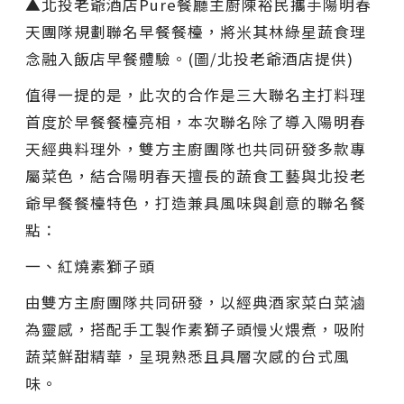
▲北投老爺酒店Pure餐廳主廚陳裕民攜手陽明春
天團隊規劃聯名早餐餐檯，將米其林綠星蔬食理
念融入飯店早餐體驗。(圖/北投老爺酒店提供)
值得一提的是，此次的合作是三大聯名主打料理
首度於早餐餐檯亮相，本次聯名除了導入陽明春
天經典料理外，雙方主廚團隊也共同研發多款專
屬菜色，結合陽明春天擅長的蔬食工藝與北投老
爺早餐餐檯特色，打造兼具風味與創意的聯名餐
點：
一、紅燒素獅子頭
由雙方主廚團隊共同研發，以經典酒家菜白菜滷
為靈感，搭配手工製作素獅子頭慢火煨煮，吸附
蔬菜鮮甜精華，呈現熟悉且具層次感的台式風
味。