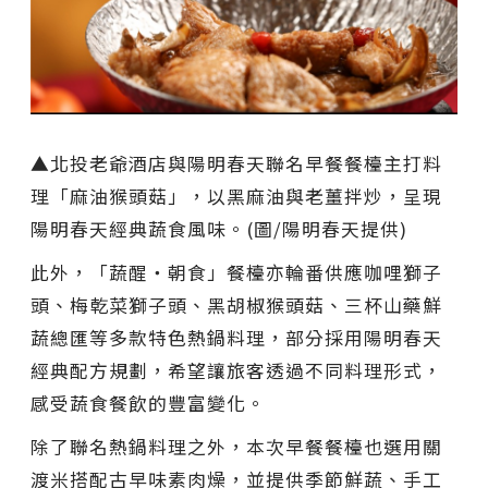
▲北投老爺酒店與陽明春天聯名早餐餐檯主打料
理「麻油猴頭菇」，以黑麻油與老薑拌炒，呈現
陽明春天經典蔬食風味。(圖/陽明春天提供)
此外，「蔬醒‧朝食」餐檯亦輪番供應咖哩獅子
頭、梅乾菜獅子頭、黑胡椒猴頭菇、三杯山藥鮮
蔬總匯等多款特色熱鍋料理，部分採用陽明春天
經典配方規劃，希望讓旅客透過不同料理形式，
感受蔬食餐飲的豐富變化。
除了聯名熱鍋料理之外，本次早餐餐檯也選用關
渡米搭配古早味素肉燥，並提供季節鮮蔬、手工