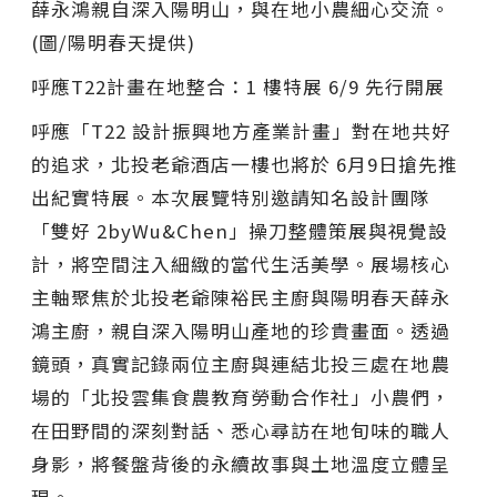
薛永鴻親自深入陽明山，與在地小農細心交流。
(圖/陽明春天提供)
呼應T22計畫在地整合：1 樓特展 6/9 先行開展
呼應「T22 設計振興地方產業計畫」對在地共好
的追求，北投老爺酒店一樓也將於 6月9日搶先推
出紀實特展。本次展覽特別邀請知名設計團隊
「雙好 2byWu&Chen」操刀整體策展與視覺設
計，將空間注入細緻的當代生活美學。展場核心
主軸聚焦於北投老爺陳裕民主廚與陽明春天薛永
鴻主廚，親自深入陽明山產地的珍貴畫面。透過
鏡頭，真實記錄兩位主廚與連結北投三處在地農
場的「北投雲集食農教育勞動合作社」小農們，
在田野間的深刻對話、悉心尋訪在地旬味的職人
身影，將餐盤背後的永續故事與土地溫度立體呈