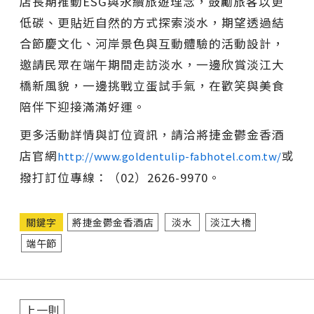
店長期推動ESG與永續旅遊理念，鼓勵旅客以更
低碳、更貼近自然的方式探索淡水，期望透過結
合節慶文化、河岸景色與互動體驗的活動設計，
邀請民眾在端午期間走訪淡水，一邊欣賞淡江大
橋新風貌，一邊挑戰立蛋試手氣，在歡笑與美食
陪伴下迎接滿滿好運。
更多活動詳情與訂位資訊，請洽將捷金鬱金香酒
店官網
或
http://www.goldentulip-fabhotel.com.tw/
撥打訂位專線：（02）2626-9970。
關鍵字
將捷金鬱金香酒店
淡水
淡江大橋
端午節
上一則