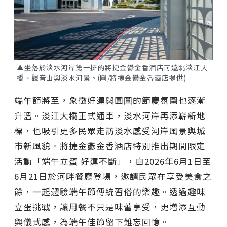
▲坐落於淡水河岸第一排的將捷金鬱金香酒店可遠眺淡江大
橋、觀音山與淡水河景。(圖/將捷金鬱金香酒店提供)
端午節將至，象徵好運與團圓的節慶氛圍也逐漸
升溫。淡江大橋正式通車，淡水河岸再添嶄新地
標，也吸引更多民眾走訪淡水感受河岸風景與城
市新風貌。將捷金鬱金香酒店特別推出期間限定
活動「端午立蛋 好運不斷」，自2026年6月1日至
6月21日於河畔餐廳登場，邀請民眾在享受美食之
餘，一起體驗端午節傳統習俗的樂趣。透過趣味
立蛋挑戰，讓用餐不只是味蕾享受，更增添互動
與儀式感，為端午佳節留下難忘回憶。