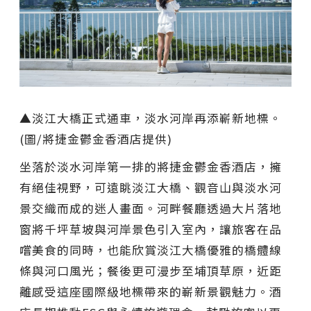
▲淡江大橋正式通車，淡水河岸再添嶄新地標。
(圖/將捷金鬱金香酒店提供)
坐落於淡水河岸第一排的將捷金鬱金香酒店，擁
有絕佳視野，可遠眺淡江大橋、觀音山與淡水河
景交織而成的迷人畫面。河畔餐廳透過大片落地
窗將千坪草坡與河岸景色引入室內，讓旅客在品
嚐美食的同時，也能欣賞淡江大橋優雅的橋體線
條與河口風光；餐後更可漫步至埔頂草原，近距
離感受這座國際級地標帶來的嶄新景觀魅力。酒