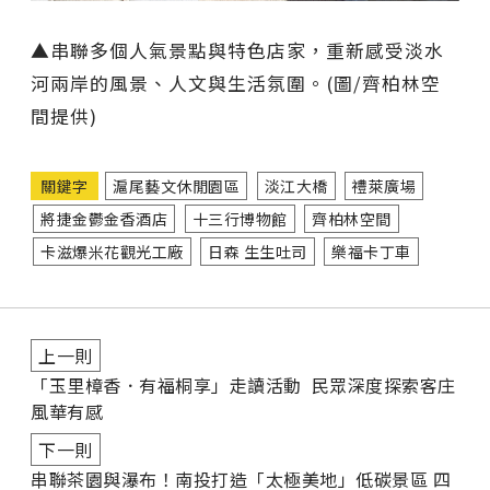
▲串聯多個人氣景點與特色店家，重新感受淡水
河兩岸的風景、人文與生活氛圍。(圖/齊柏林空
間提供)
關鍵字
滬尾藝文休閒園區
淡江大橋
禮萊廣場
將捷金鬱金香酒店
十三行博物館
齊柏林空間
卡滋爆米花觀光工廠
日森 生生吐司
樂福卡丁車
上一則
「玉里樟香．有福桐享」走讀活動 民眾深度探索客庄
風華有感
下一則
串聯茶園與瀑布！南投打造「太極美地」低碳景區 四