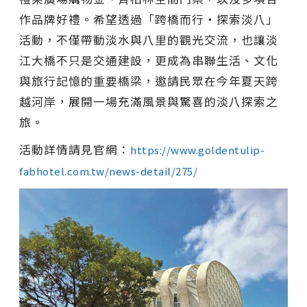
作品牌好禮。希望透過「跨橋而行・探索淡八」
活動，不僅帶動淡水與八里的觀光交流，也讓淡
江大橋不只是交通建設，更成為串聯生活、文化
與旅行記憶的重要橋梁，邀請民眾在今年夏天跨
越河岸，展開一場充滿風景與驚喜的淡八探索之
旅。
活動詳情請見官網：
https://www.goldentulip-
fabhotel.com.tw/news-detail/275/