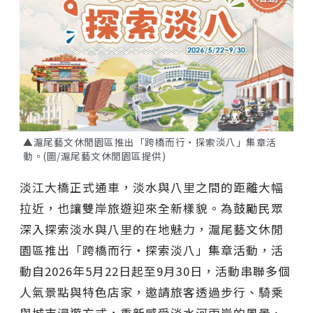
▲滬尾藝文休閒園區推出「跨橋而行・探索淡八」集章活
動。(圖/滬尾藝文休閒園區提供)
淡江大橋正式通車，淡水與八里之間的距離大幅
拉近，也讓雙岸旅遊迎來全新樣貌。為鼓勵民眾
深入探索淡水與八里的在地魅力，滬尾藝文休閒
園區推出「跨橋而行・探索淡八」集章活動，活
動自2026年5月22日起至9月30日，活動串聯多個
人氣景點與特色店家，邀請旅客透過步行、騎乘
與城市漫遊方式，重新感受淡水河兩岸的風景、