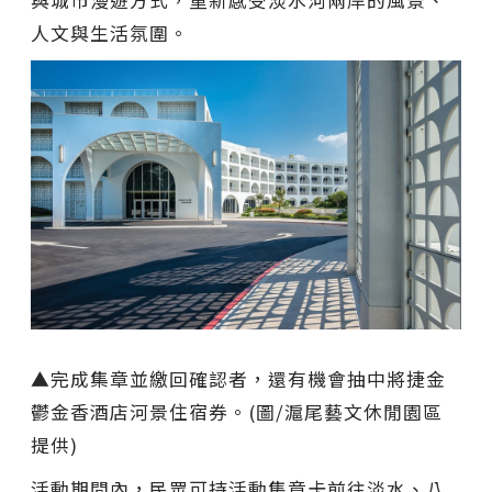
人文與生活氛圍。
▲完成集章並繳回確認者，還有機會抽中將捷金
鬱金香酒店河景住宿券。(圖/滬尾藝文休閒園區
提供)
活動期間內，民眾可持活動集章卡前往淡水、八