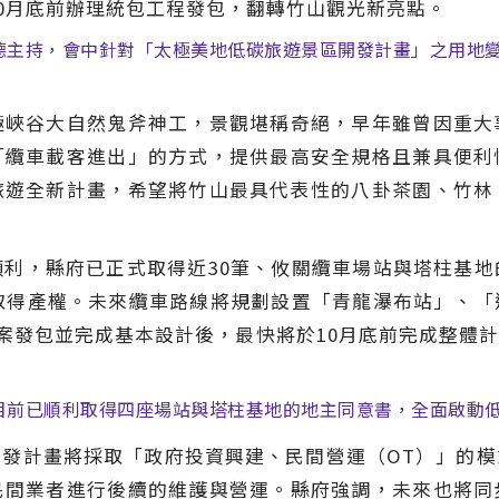
10月底前辦理統包工程發包，翻轉竹山觀光新亮點。
德主持，會中針對「太極美地低碳旅遊景區開發計畫」之用地
極峽谷大自然鬼斧神工，景觀堪稱奇絕，早年雖曾因重大
「纜車載客進出」的方式，提供最高安全規格且兼具便利
旅遊全新計畫，希望將竹山最具代表性的八卦茶園、竹林
利，縣府已正式取得近30筆、攸關纜車場站與塔柱基
取得產權。未來纜車路線將規劃設置「青龍瀑布站」、
理案發包並完成基本設計後，最快將於10月底前完成整體
目前已順利取得四座場站與塔柱基地的地主同意書，全面啟動
發計畫將採取「政府投資興建、民間營運（OT）」的
民間業者進行後續的維護與營運。縣府強調，未來也將同