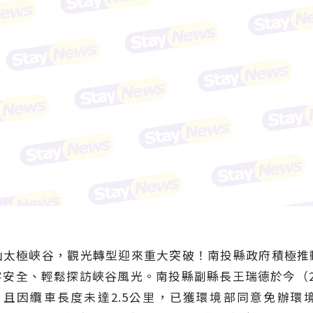
山太極峽谷，觀光轉型迎來重大突破！南投縣政府積極推
安全、輕鬆探訪峽谷風光。南投縣副縣長王瑞德於今（
，且因纜車長度未達2.5公里，已獲環境部同意免辦環