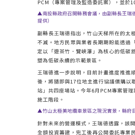
PCM（專案管理及監造委託案），並於
▲南投縣政府召開縣務會議，由副縣長王瑞
提供）
副縣長王瑞德指出，竹山天梯所在的太
不減。地方民眾與業者長期期盼能透過
定以「遊茶竹．覽峽瀑」為核心的低碳
塑為低碳永續的示範景區。
王瑞德進一步說明，目前計畫進度推進順
後，將隨即與17位地主進行協議價購以
站」共四座場站。今年6月PCM專案管
施工階段。
▲竹山太極美地纜車景區之現況實景，縣府
針對未來的營運模式，王瑞德透露，該開
全額投資籌建，完工後再公開委託專業