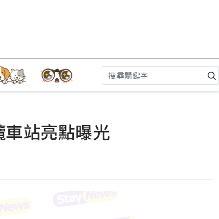
纜車站亮點曝光