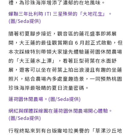
禮，為珍珠海岸增添了濃郁的在地風味。
蟬聯三年比利時 ITI 三星殊榮的「大地花生」。
(圖/Seda提供)
隨著初夏腳步接近，觀音區的蓮花盛事即將展
開，大王蓮的最佳觀賞期自 6 月起正式啟動，但
本次踩線特別帶領大家搶先體驗蓮荷園休閒農場
的「大王蓮水上漂」，看著巨型荷葉在水面舒
展，遊客可以坐在荷葉上拍出浪漫且有趣的坐蓮
照片，結合農場內多處童趣造景，一同預熱桃園
珍珠海岸最吸睛的夏日流量密碼。
蓮荷園休閒農場。(圖/Seda提供)
網紅與媒體踩線團在蓮荷園休閒農場開心體驗。
(圖/Seda提供)
行程終點來到有台版撒哈拉美譽的「草漯沙丘地