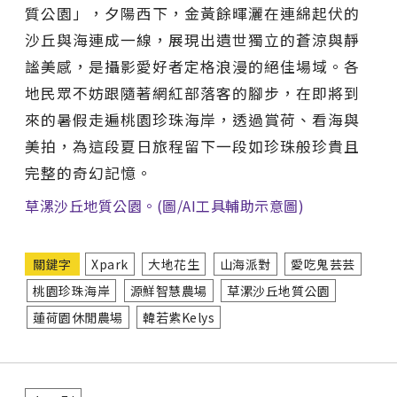
質公園」，夕陽西下，金黃餘暉灑在連綿起伏的
沙丘與海連成一線，展現出遺世獨立的蒼涼與靜
謐美感，是攝影愛好者定格浪漫的絕佳場域。各
地民眾不妨跟隨著網紅部落客的腳步，在即將到
來的暑假走遍桃園珍珠海岸，透過賞荷、看海與
美拍，為這段夏日旅程留下一段如珍珠般珍貴且
完整的奇幻記憶。
草漯沙丘地質公園。(圖/AI工具輔助示意圖)
關鍵字
Xpark
大地花生
山海派對
愛吃鬼芸芸
桃園珍珠海岸
源鮮智慧農場
草漯沙丘地質公園
蓮荷園休閒農場
韓若紫Kelys