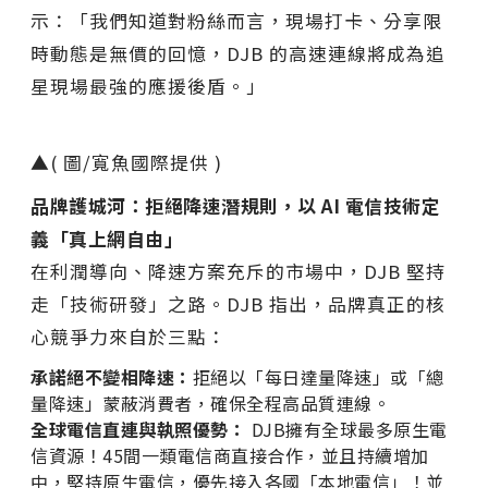
示：「我們知道對粉絲而言，現場打卡、分享限
時動態是無價的回憶，DJB 的高速連線將成為追
星現場最強的應援後盾。」
▲( 圖/寬魚國際提供 )
品牌護城河：拒絕降速潛規則，以 AI 電信技術定
義「真上網自由」
在利潤導向、降速方案充斥的市場中，DJB 堅持
走「技術研發」之路。DJB 指出，品牌真正的核
心競爭力來自於三點：
承諾絕不變相降速：
拒絕以「每日達量降速」或「總
量降速」蒙蔽消費者，確保全程高品質連線。
全球電信直連與執照優勢：
DJB擁有全球最多原生電
信資源！45間一類電信商直接合作，並且持續增加
中，堅持原生電信，優先接入各國「本地電信」！並