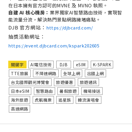
在日本擁有官方認可的MVNE 及 MVNO 執照。
自建 AI 核心機房：
業界獨家AI智慧路由技術，實現智
能流量分流，解決熱門景點網路擁堵痛點。
DJB 官方網站：
https://djbcard.com/
抽獎活動網址：
https://event.djbcard.com/kspark202605
關鍵字
AI電信技術
DJB
eSIM
K-SPARK
TTE旅展
不降速網路
全球上網
出國上網
台北國際觀光博覽會
旅遊優惠
旅遊通訊
日本eSIM
智慧路由
暑假旅遊
機場接送
海外旅遊
虎航機票
追星族
韓流演唱會
高速網路