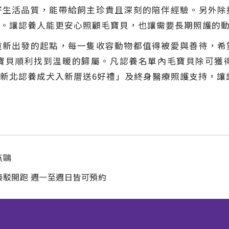
好生活品質，能帶給飼主珍貴且深刻的陪伴經驗。另外除
。讓認養人能更安心照顧毛寶貝，也讓需要長期照護的
重新出發的起點，每一隻收容動物都值得被愛與善待，希
寶貝順利找到溫暖的歸屬。凡認養名單內毛寶貝除可獲
新北認養成犬入新厝送6好禮」及終身醫療照護支持，讓
燕鷗
駁開跑 週一至週日皆可預約