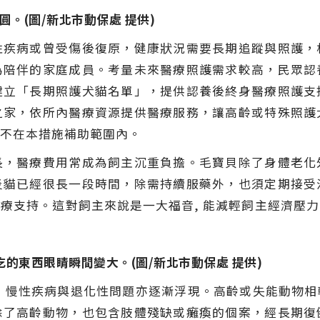
。(圖/新北市動保處 提供)
性疾病或曾受傷後復原，健康狀況需要長期追蹤與照護，
為陪伴的家庭成員。考量未來醫療照護需求較高，民眾認
建立「長期照護犬貓名單」，提供認養後終身醫療照護支
之家，依所內醫療資源提供醫療服務，讓高齡或特殊照護
不在本措施補助範圍內。
長，醫療費用常成為飼主沉重負擔。毛寶貝除了身體老化
炎貓已經很長一段時間，除需持續服藥外，也須定期接受
療支持。這對飼主來說是一大福音, 能減輕飼主經濟壓
的東西眼睛瞬間變大。(圖/新北市動保處 提供)
加，慢性疾病與退化性問題亦逐漸浮現。高齡或失能動物
除了高齡動物，也包含肢體殘缺或癱瘓的個案，經長期復