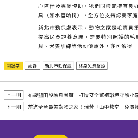
心陪伴及專業協助，牠們同樣能擁有良
具（如水管輪椅），全方位支持認養家庭
新北市動保處表示，動物之家是毛寶貝
提高民眾認養意願，需要特別照護的毛
具、犬隻訓練等活動優惠外，亦可獲得「
關鍵字
認養
新北市動保處
終身免費醫療
上一則
布袋鹽田設護鳥圍籬 打造安全繁殖環境守護小
下一則
前進全台最美動物之家！瑞芳「山中教堂」免費接