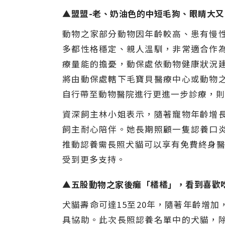
▲盟盟-老、奶油色的中短毛狗、眼睛大又圓
動物之家部分動物因年齡較高、患有慢
多都性格穩定、親人溫馴，非常適合作
療量能的擔憂，動保處依動物健康狀況
將由動保處轄下毛寶貝醫療中心或動物
自行帶至動物醫院進行更進一步診療，則
資深飼主林小姐表示，隨著寵物年齡增
飼主耐心陪伴。她長期照顧一隻認養口
推動認養需長照犬貓可以享有免費終身醫
受到更多支持。
▲五股動物之家後癱「橘橘」，看到喜歡吃
犬貓壽命可達15至20年，隨著年齡增
具協助。此次長照認養名單中的犬貓，