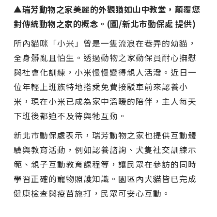
▲瑞芳動物之家美麗的外觀猶如山中教堂，顛覆您
對傳統動物之家的概念。(圖/新北市動保處 提供)
所內貓咪「小米」曾是一隻流浪在巷弄的幼貓，
全身髒亂且怕生。透過動物之家動保員耐心撫慰
與社會化訓練，小米慢慢變得親人活潑。近日一
位年輕上班族特地搭乘免費接駁車前來認養小
米，現在小米已成為家中溫暖的陪伴，主人每天
下班後都迫不及待與牠互動。
新北市動保處表示，瑞芳動物之家也提供互動體
驗與教育活動，例如認養諮詢、犬隻社交訓練示
範、親子互動教育課程等，讓民眾在參訪的同時
學習正確的寵物照護知識。園區內犬貓皆已完成
健康檢查與疫苗施打，民眾可安心互動。