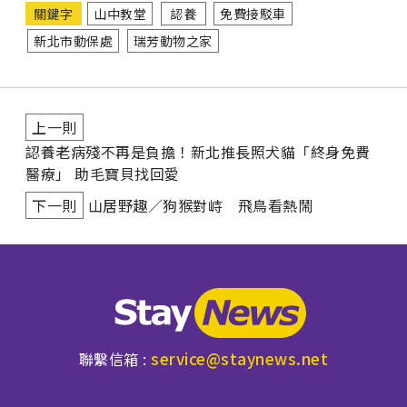
關鍵字
山中教堂
認養
免費接駁車
新北市動保處
瑞芳動物之家
上一則
認養老病殘不再是負擔！新北推長照犬貓「終身免費
醫療」 助毛寶貝找回愛
下一則
山居野趣∕狗猴對峙 飛鳥看熱鬧
service@staynews.net
聯繫信箱 :