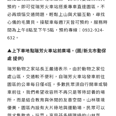
預約，即可從瑞芳火車站搭乘專車直達園區，不
必再煩惱交通問題，輕鬆上山與犬貓互動，尋找
心儀的毛寶貝。接駁車每週7天皆可預約，服務時
間為上午8點至下午5點，預約專線：0932-924-
632。
▲上下車地點瑞芳火車站前廣場。(圖/新北市動保
處 提供)
瑞芳動物之家站長王嚴緖表示，由於動物之家位
處山區，交通較不便利，自瑞芳火車站發車前往
園區的公車每日僅4班，多數民眾須自行開車或騎
車前往，我們希望收容所不再只是等待認養的場
所，而是結合教育與休閒的友善空間。山林環境
優美，園區內設有大片綠地與運動場，民眾可以
與犬隻散步、玩耍，享受芬多精環繞的山林氛