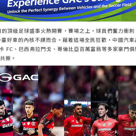
全球矚目的頂級足球盛事火熱開賽，賽場之上，球員們奮力衝
一臺好車的內核不謀而合。藉着這場全民狂歡，中國汽車
盧卡 FC、巴西弗拉門戈、哥倫比亞百萬富翁等多家豪門
共振。