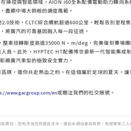
操控與智能領域，AION i60全系配備電動助力轉向
，盡顯中場大師般的調度風範。
池2.0技術，CLTC綜合續航超過600公里，輕鬆告別
，將廣汽的可靠基因融入每一段征途。
，整車扭轉剛度高達35000 N•m/deg，完美復刻
乘人員。此外，HYPTEC HT配備博世最新一代智能集成
彰顯廣汽車型的極致安全實力。
車爲媒，邀你共赴熱血之約。在這個屬於足球的夏天，讓
或關注我們的社交賬號。
s://www.gacgroup.com/en
全權自負責任，若有涉及任何違反法令、違反本網站會員條款、有侵害第三人權益