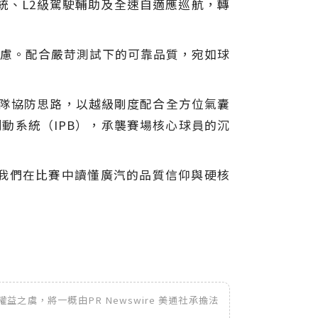
系統、L2級駕駛輔助及全速自適應巡航，轉
里程焦慮。配合嚴苛測試下的可靠品質，宛如球
賽場團隊協防思路，以越級剛度配合全方位氣囊
制動系統（IPB），承襲賽場核心球員的沉
我們在比賽中讀懂廣汽的品質信仰與硬核
之虞，將一概由PR Newswire 美通社承擔法