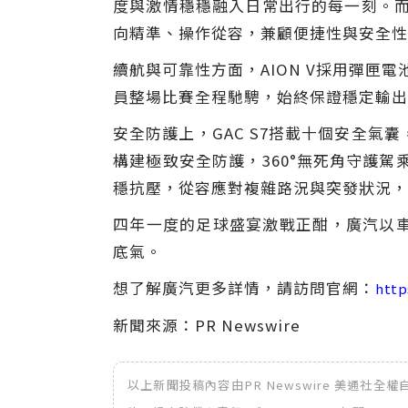
度與激情穩穩融入日常出行的每一刻。而在
向精準、操作從容，兼顧便捷性與安全性
續航與可靠性方面，AION V採用彈匣電
員整場比賽全程馳騁，始終保證穩定輸出
安全防護上，GAC S7搭載十個安全氣囊
構建極致安全防護，360°無死角守護駕
穩抗壓，從容應對複雜路況與突發狀況，
四年一度的足球盛宴激戰正酣，廣汽以
底氣。
想了解廣汽更多詳情，請訪問官網：
http
新聞來源：PR Newswire
以上新聞投稿內容由PR Newswire 美通社