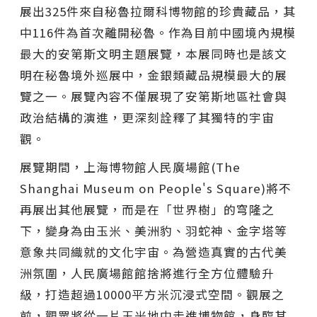
展出325件來自秘魯拉爾科博物館的珍貴藏品，其
中116件為首次離開秘魯。作為目前中國境內規模
最大的安第斯文明主題展覽，本展同時也是該文
明在秘魯境外巡展中，金銀類藏品規模最大的展
覽之一。展覽內容不僅展現了安第斯地區社會與
政治結構的演進，更深刻詮釋了其獨特的宇宙
觀。
展覽期間，上海博物館人民廣場館(The
Shanghai Museum on People's Square)將不
再展出其他展覽，而是在「世界樹」的穹隆之
下，變身為由玉米、美洲豹、羽蛇神、金字塔等
意象共同織就的文化宇宙。為營造真實的古代美
洲氛圍，人民廣場館館捨將進行全方位體驗升
級，打造超過10000平方米沉浸式空間。觀展之
前，觀眾將從一片玉米地中走進博物館，身臨其