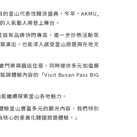
目的釜山代表性韓流盛典。今年，AKMU,
擁有全球粉絲群的人氣藝人將登上舞台。
，並設有品牌快閃專區，進一步炒熱活動氛
能欣賞演出，也能深入感受釜山旅遊與在地文
唱會門票與飯店住宿，同時提供多元加值選
驗內容的「Visit Busan Pass BIG
也能繼續探索釜山各地魅力。
更能體驗釜山豐富多元的觀光內容，我們特別
nt為核心的差異化韓國旅遊體驗。」