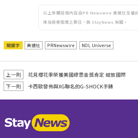
以上新聞投稿內容由PR Newswire 美通社
律及損害賠償之責任，與 StayNews 無關。
關鍵字
美通社
PRNewswire
NOL Universe
上一則
花見櫻花季榮獲美國繆思金獎肯定 綻放國際
下一則
卡西歐發佈與XG聯名的G-SHOCK手錶