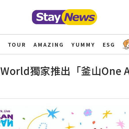
Y
TOUR
AMAZING
YUMMY
ESG
orld獨家推出「釜山One Asi