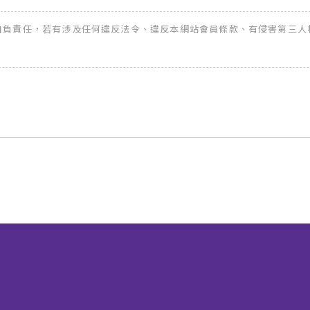
全權自負責任，若有涉及任何違反法令、違反本網站會員條款、有侵害第三人權益