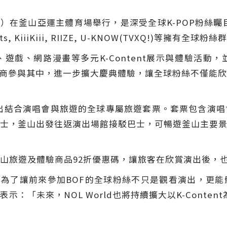
週日）在釜山亞運主體育場舉行，是深受全球K-POP粉絲矚
earts, KiiiKiii, RIIZE, U-KNOW(TVXQ!)等
遊戲、網路漫畫等多元K-Content展示與體驗活動
作為贊助商參與其中，進一步擴大慶典體驗，讓全球粉絲不僅
社，推出結合演唱會與旅遊的全球專屬旅遊套票。套票包含演
士
，
釜山出發往返演出場館接駁巴士
，
可暢遊釜山主要景點與體
山旅遊及體驗商品92折優惠碼，讓旅客在欣賞演出後，
表示：「為了讓前來參加BOF的全球粉絲不只是觀看演出，
：「未來，NOL World也將持續擴大以K-Conte