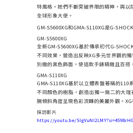
特風格。她們不斷突破界限的精神，與以防震
全球形象大使。
GM-S5600XG和GMA-S110XG是
GM-S5600XG
全新
GM-S5600XG基於傳承初代G-
不同效果，營造出反映XG多元世界觀的
別緻的黑色飾面，使這款手錶精緻且百搭
GMA-S110XG
GMA-S110XG基於以立體表盤著稱的
不同顏色的樹脂，創造出獨一無二的大理
腕傾斜角度呈現色彩流轉的美麗外觀。X
採訪影片
https://youtu.be/SlgVuNl2LMY?si=4598rH