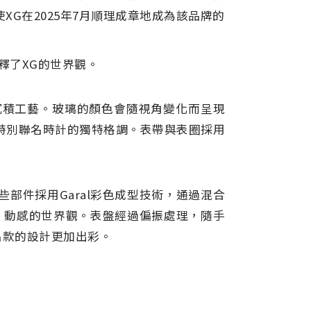
XG在2025年7月順理成章地成為該品牌的
詮釋了XG的世界觀。
氣相沉積工藝。玻璃的顏色會隨視角變化而呈現
特別聯名時計的獨特格調。表帶與表圈採用
些部件採用Garal彩色成型技術，通過混合
、動感的世界觀。表盤經過偏振處理，隨手
名款的設計更加出彩。