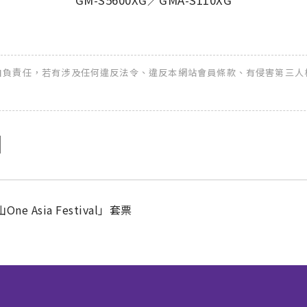
GM-S5600XG／GMA-S110XG
全權自負責任，若有涉及任何違反法令、違反本網站會員條款、有侵害第三人權益
 Asia Festival」套票