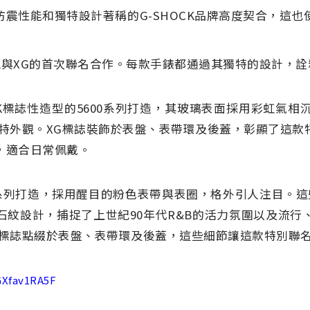
性能和獨特設計著稱的G-SHOCK品牌高度契合，這也使
G-SHOCK與XG的首次聯名合作。每款手錶都通過其獨特的設計，
SHOCK標誌性造型的5600系列打造，其玻璃表面採用彩虹
獨特外觀。XG標誌裝飾於表盤、表帶環及後蓋，彰顯了這款
，適合日常佩戴。
110系列打造，採用醒目的粉色表帶與表圈，格外引人注目。這
石紋設計，捕捉了上世紀90年代R&B的活力氛圍以及流行
G標誌點綴於表盤、表帶環及後蓋，這些細節讓這款特別聯
GXfav1RA5F