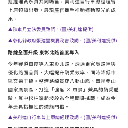
總經理黃永貞共同鳴笛，美利達自行車總經理曾
上原領騎出發，展現產官攜手推動運動觀光的成
果。
▲陳素月立法委員致詞。(圖/美利達提供)
▲彰化縣政府張建豐機要秘書致詞。(圖/美利達提供)
路線全面升級 東彰北路首度導入
今年賽道首度導入東彰北路，透過更寬廣路幅與
優化路面品質，大幅提升騎乘效率，同時降低市
區交通干擾。整體路線貫穿八卦山脈、串聯參山
國家風景區，打造「強度 × 風景」兼具的騎乘體
驗。其中松柏嶺爬坡段為全程關鍵挑戰，成為今
年最具指標性的體能門檻。
▲美利達自行車曾上原總經理致詞。(圖/美利達提供)