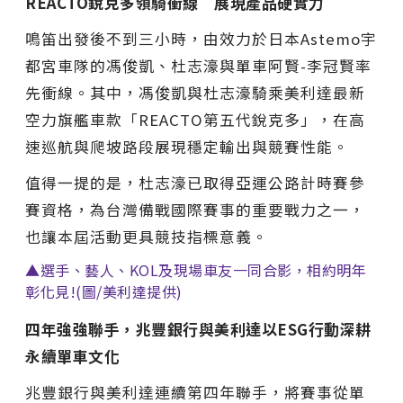
REACTO銳克多領騎衝線 展現產品硬實力
鳴笛出發後不到三小時，由效力於日本Astemo宇
都宮車隊的馮俊凱、杜志濠與單車阿賢-李冠賢率
先衝線。其中，馮俊凱與杜志濠騎乘美利達最新
空力旗艦車款「REACTO第五代銳克多」，在高
速巡航與爬坡路段展現穩定輸出與競賽性能。
值得一提的是，杜志濠已取得亞運公路計時賽參
賽資格，為台灣備戰國際賽事的重要戰力之一，
也讓本屆活動更具競技指標意義。
▲選手、藝人、KOL及現場車友一同合影，相約明年
彰化見!(圖/美利達提供)
四年強強聯手，兆豐銀行與美利達以ESG行動深耕
永續單車文化
兆豐銀行與美利達連續第四年聯手，將賽事從單