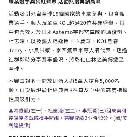
職業選手與網紅齊聚 活動熱度再創高峰
活動吸引來自全球19個國家的車友參與，包含職
業選手、藝人及單車KOL超過20位共襄盛舉。其
中包含效力於日本Astemo宇都宮車隊的馮俊凱、
杜志濠，以及藝人范逸臣、卞慶華、KOL哲睿
Jerry、小貝米漿、李四瘋單車等人氣代表，透過
社群即時分享賽事盛況，將彰化山林之美傳遞至
全球。
本賽事報名一開放即湧入逾5萬人搶奪5,000名
額，再次展現彰化經典百K在車友心中的高度指標
性與吸引力。
▲馮俊凱(左一)、杜志濠(左二)、李冠賢(三)組成美利
達銳克多戰隊攜手衝線，完賽成績2小時42分。(圖/美
利達提供)