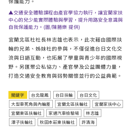
保護能力。
▲交通安全體驗課程由產官學協力執行，讓宜蘭家扶
中心的兒少能實際體驗與學習，提升用路安全意識與
自我保護能力。(圖/陳勝樂 提供)
宜蘭北區社社長林志雄也表示，此次藉由國際扶
輪的兄弟、姊妹社的參與，不僅促進台日文化交
流與日語互動，也拓展了學童與青少年的國際視
野。另匯聚公私協力、產官學及公益團體力量，
打造交通安全教育與弱勢關懷並行的公益典範。
關鍵字
台北龍鳳
台日扶輪
台日文化
大型車死角與內輪差
宜蘭北區扶輪社
宜蘭家扶中心
宜蘭東區扶輪社
家通汽車檢驗場
林志雄
潭子扶輪社
秋田本莊東扶輪社
許清海