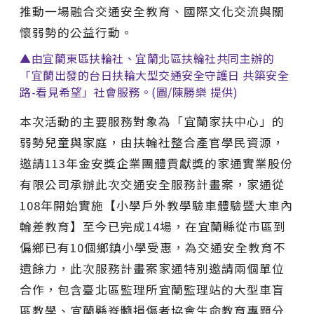
推動一場融合交通安全教育、國際文化交流與關
懷弱勢的公益行動。
▲由宜蘭東區扶輪社、宜蘭北區扶輪社共同主辦的
「宜蘭出發的台日扶輪大型交通安全守護日 共築安全
路-看見希望」社會服務。(圖/陳勝樂 提供)
本次活動的主要服務對象為「宜蘭家扶中心」的
弱勢兒童與家庭，由扶輪社整合產官學民資源，
邀請113年金安獎企業團體貢獻獎的家通實業股份
有限公司承辦此次交通安全服務計畫案，家通從
108年開始實施【小學戶外教學驗車體驗暨大車內
輪差教育】至今已完成14場，在宜蘭縣從市區到
偏鄉已有10個鄉鎮小學受惠，為交通安全教育不
遺餘力，此次服務計畫案家通特別邀請兩個單位
合作，包含臺北區監理所宜蘭監理站的大型車盲
區教學、宜蘭縣脊髓損傷者協會生命教育專題分