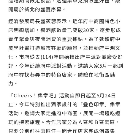
品嚐期間限定飲品，透過集章兌換限量好禮，敲
開屬於新北的盛夏序幕。
經濟發展局長盛筱蓉表示，近年府中商圈特色小
店明顯增加，餐酒館數量已突破30家，逐步形成
青年聚會與夜間消費的重要據點。為了延續府中
美學計畫打造城市客廳的願景，並推動府中潮文
化，市府從去(114)年開始推出府中派對並廣受好
評，今年延續府中派對活動，邀請大家5月一起到
府中尋找巷弄中的特色店家，體驗在地街區魅
力。
「Cheers！集章吧」活動自即日起至5月24日
止，今年特別推出獨家設計的「疊色印章」集章
活動，邀請大家走進府中商圈，展開一場邊吃邊
玩的探索旅程。合作店家分為Ａ區和Ｂ區兩區，
只要分別前往兩區任一間合作店家完成消費集