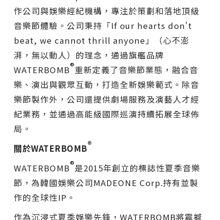
作公司與娛樂經紀機構，專注於策劃和落地頂級
音樂節體驗。公司秉持
「
If our hearts don't
beat, we cannot thrill anyone
」
（心不澎
湃，無以動人）的理念，通過旗艦品牌
®
WATERBOMB
重新定義了音樂節業態，融合音
樂、演出與觀眾互動，打造全新娛樂範式。除音
樂節製作外，公司還提供劇場服務及演藝人才經
紀業務，並通過高能級國際巡演持續拓展全球佈
局。
®
關於WATERBOMB
®
WATERBOMB
是2015年創立的標誌性夏季音樂
節，為韓國娛樂公司MADEONE Corp.持有並製
作的全球性IP。
作為沉浸式夏季娛樂先鋒，WATERBOMB將震撼