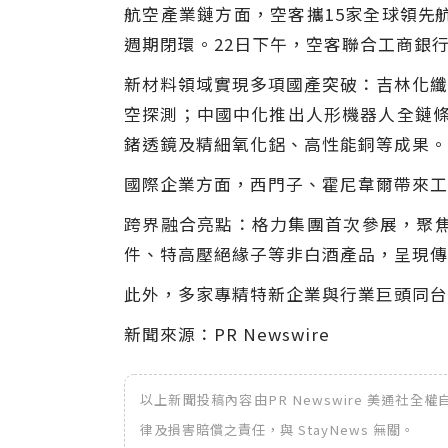
航空產業鏈方面，空客攜15家全球
領先
週期閉環。22日下午，空客聯合工商銀
新材料領域實現多項國產突破：吉林化纖
空探測；中國中化推出人形機器人全鏈條
鍺透鏡及精細氧化鋁、高性能銅等成果。
國際企業方面，西門子、霍尼韋爾帶來工
跨界融合亮點：格力集團首次參展，聚
件、特高壓絕緣子等非白酒產品，呈現傳
此外，多家專精特新企業與行業巨頭同台
新聞來源：PR Newswire
以上新聞投稿內容由PR Newswire 美通社
律及損害賠償之責任，與 StayNews 無關。