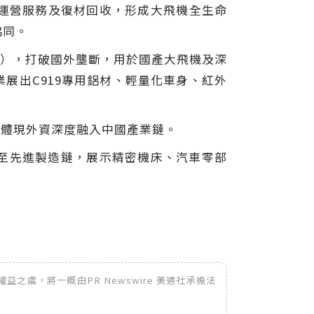
運營服務及復材回收，形成大飛機全生命
協同。
度），打破國外壟斷，用於國產大飛機及深
展出C919專用鋁材、輕量化車身、紅外
，體現外資深度融入中國產業鏈。
至先進製造鏈，展示精密機床、汽車零部
之虞，將一概由PR Newswire 美通社承擔法