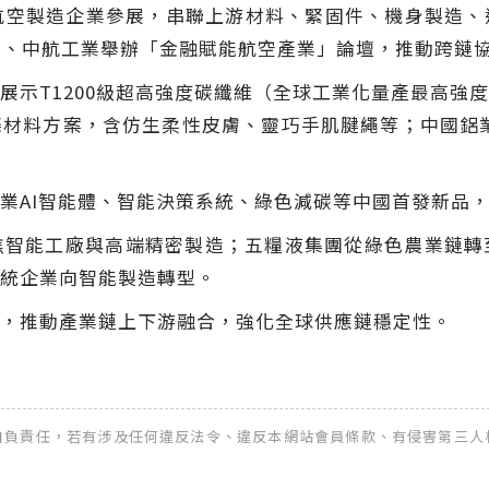
航空製造企業參展，串聯上游材料、緊固件、機身製造、
行、中航工業舉辦「金融賦能航空產業」論壇，推動跨鏈
展示T1200級超高強度碳纖維（全球工業化量產最高強
材料方案，含仿生柔性皮膚、靈巧手肌腱繩等；中國鋁業
業AI智能體、智能決策系統、綠色減碳等中國首發新品
焦智能工廠與高端精密製造；五糧液集團從綠色農業鏈轉
統企業向智能製造轉型。
，推動產業鏈上下游融合，強化全球供應鏈穩定性。
全權自負責任，若有涉及任何違反法令、違反本網站會員條款、有侵害第三人權益