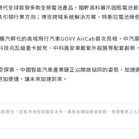
時代全球首發多款全新電池產品，國軒高科展示固態電池最
法引領行業方向；博世跨域系統解決方案、特斯拉電池綠
廣汽孵化的高域飛行汽車
GOVY AirCab
首次亮相，中汽
科技兆瓦級重卡超充、中科潞安車載紫外殺菌等配套創新
空探索，中國智能汽車產業鏈正以開放協同的姿態，加速
更加便捷，讓未來加速到來。
全權自負責任，若有涉及任何違反法令、違反本網站會員條款、有侵害第三人權益