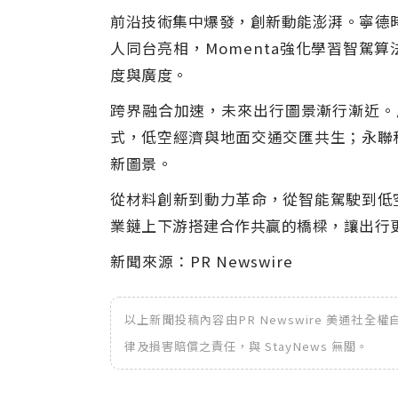
前沿技術集中爆發，創新動能澎湃。寧德
人同台亮相，
Momenta
強化學習智駕算
度與廣度。
跨界融合加速，未來出行圖景漸行漸近。
式，低空經濟與地面交通交匯共生；永聯
新圖景。
從材料創新到動力革命，從智能駕駛到低
業鏈上下游搭建合作共贏的橋樑，讓出行
新聞來源：PR Newswire
以上新聞投稿內容由PR Newswire 美通社
律及損害賠償之責任，與 StayNews 無關。