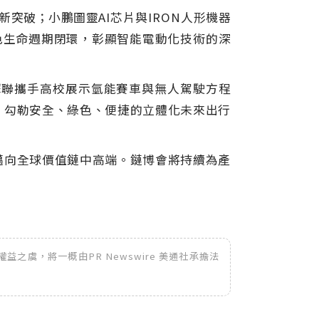
新突破；小鵬圖靈
AI
芯片與
IRON
人形機器
色生命週期閉環，彰顯智能電動化技術的深
摩聯攜手高校展示氫能賽車與無人駕駛方程
，勾勒安全、綠色、便捷的立體化未來出行
邁向全球價值鏈中高端。鏈博會將持續為產
之虞，將一概由PR Newswire 美通社承擔法