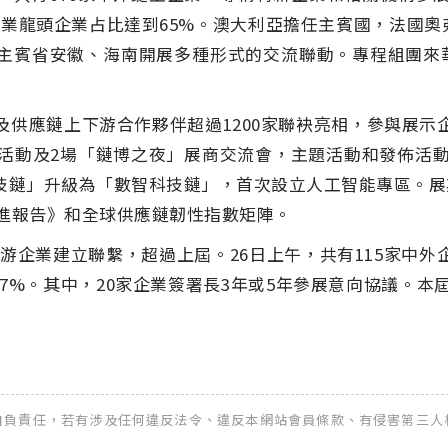
行業龍頭企業占比達到
65%
。澳大利亞擔任主賓國，法國奧
主賓省安徽、海南開展多種形式的交流聯動。專程組團來
及供應鏈上下游合作夥伴超過
1200
家聯袂亮相，參與展示
活動及
2
場「
鏈博之夜」
展商交流會，主題活動和發佈活
技鏈」
升級為「
數智科技鏈」
，首次設立人工智能專區。展
進報告》和全球供應鏈韌性指數矩陣。
游企業建立聯繫，超過上屆。
26
日上午，共有
115
家中外
.7%
。其中，
20
家企業簽署長
3
年或
5
年參展意向協議。本
全權自負責任，若有涉及任何違反法令、違反本網站會員條款、有侵害第三人權益