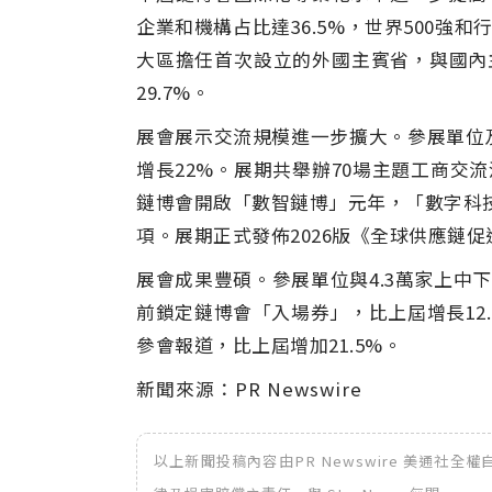
企業和機構占比達
36.5%
，世界
500
強和
大區擔任首次設立的外國主賓省，與國內
29.7%
。
展會展示交流規模進一步擴大。參展單位
增長
22%
。展期共舉辦
70
場主題工商交流
鏈博會開啟「
數智鏈博」
元年，「
數字科
項。展期正式發佈
2026
版《全球供應鏈促
展會成果豐碩。參展單位與
4.3
萬家上中下
前鎖定鏈博會「
入場券」
，比上屆增長
12
參會報道，比上屆增加
21.5%
。
新聞來源：PR Newswire
以上新聞投稿內容由PR Newswire 美通社