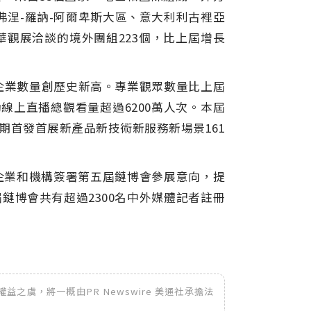
弗涅
-
羅訥
-
阿爾卑斯大區、意大利利古裡亞
華觀展洽談的境外團組
223
個，比上屆增長
企業數量創歷史新高。專業觀眾數量比上屆
動線上直播總觀看量超過
6200
萬人次。本屆
期首發首展新產品新技術新服務新場景
161
企業和機構簽署第五屆鏈博會參展意向，提
屆鏈博會共有超過
2300
名中外媒體記者註冊
之虞，將一概由PR Newswire 美通社承擔法