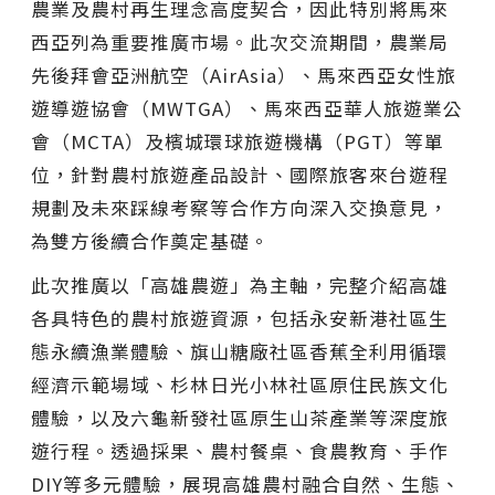
農業及農村再生理念高度契合，因此特別將馬來
西亞列為重要推廣市場。此次交流期間，農業局
先後拜會亞洲航空（AirAsia）、馬來西亞女性旅
遊導遊協會（MWTGA）、馬來西亞華人旅遊業公
會（MCTA）及檳城環球旅遊機構（PGT）等單
位，針對農村旅遊產品設計、國際旅客來台遊程
規劃及未來踩線考察等合作方向深入交換意見，
為雙方後續合作奠定基礎。
此次推廣以「高雄農遊」為主軸，完整介紹高雄
各具特色的農村旅遊資源，包括永安新港社區生
態永續漁業體驗、旗山糖廠社區香蕉全利用循環
經濟示範場域、杉林日光小林社區原住民族文化
體驗，以及六龜新發社區原生山茶產業等深度旅
遊行程。透過採果、農村餐桌、食農教育、手作
DIY等多元體驗，展現高雄農村融合自然、生態、