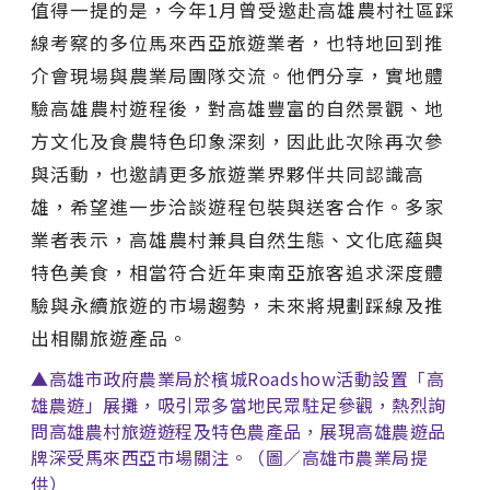
值得一提的是，今年1月曾受邀赴高雄農村社區踩
線考察的多位馬來西亞旅遊業者，也特地回到推
介會現場與農業局團隊交流。他們分享，實地體
驗高雄農村遊程後，對高雄豐富的自然景觀、地
方文化及食農特色印象深刻，因此此次除再次參
與活動，也邀請更多旅遊業界夥伴共同認識高
雄，希望進一步洽談遊程包裝與送客合作。多家
業者表示，高雄農村兼具自然生態、文化底蘊與
特色美食，相當符合近年東南亞旅客追求深度體
驗與永續旅遊的市場趨勢，未來將規劃踩線及推
出相關旅遊產品。
▲高雄市政府農業局於檳城Roadshow活動設置「高
雄農遊」展攤，吸引眾多當地民眾駐足參觀，熱烈詢
問高雄農村旅遊遊程及特色農產品，展現高雄農遊品
牌深受馬來西亞市場關注。（圖／高雄市農業局提
供）