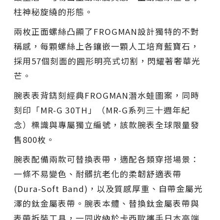
柱神秘旋繞的形態。
兩枚正面螺絲凸顯了FROGMAN設計獨特的不對
稱感，每顆螺絲上各鑲嵌一顆人工培育藍寶石，
採用57個刻面的圓形明亮式切割，閃耀著奢華光
芒。
腕表表背鐫刻經典FROGMAN潛水蛙圖案，同時
刻印「MR-G 30TH」（MR-G系列三十週年紀
念）標識與專屬獨立編號，該款腕表全球限量發
售800枚。
腕表配備兩款可替換表帶，適配各類穿搭場景：
一條不易變色、耐髒抗老化的柔韌舒適表帶
(Dura-Soft Band)，以及質感厚重、自帶金屬光
澤的鈦金屬表帶。腕表本體、替換鈦金屬表帶與
表帶拆裝工具，一同收納於卡西歐攜手日本高端