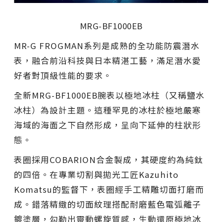
MRG-BF1000EB
MR-G FROGMAN系列是成熟的全功能防震潛水
表，融合前沿科技與日本精湛工藝，滿足潛水愛
好者對頂級性能的要求。
全新MRG-BF1000EB腕表以極地冰柱（又稱鹽水
冰柱）為設計主題。這種罕見的冰柱於極地嚴寒
海域的海面之下自然形成，呈向下延伸的柱狀形
態。
表圈採用COBARION合金製成，其硬度約為純鈦
的四倍。在專業切割與拋光工匠Kazuhito
Komatsu的監督下，表圈經手工精雕切面打磨而
成。錯落精緻的切面紋理搭配耐磨藍色電弧離子
鍍塗層，勾勒出靈動螺旋質感，生動還原極地冰