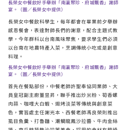
長榮女中餐飲好手舉辦「南瀛聚珍．府城飄香」謝師
宴。（圖／長榮女中提供）
長榮女中餐飲科學生，每年都會在畢業前夕舉辦
感恩餐會，表達對師長們的謝意，配合主題式教
學，今年群科以台南風味聚焦，要求學生們必須
以台南在地農特產入菜，烹調傳統小吃或是創意
料理。
長榮女中餐飲好手舉辦「南瀛聚珍．府城飄香」謝師
宴。（圖／長榮女中提供）
首先在餐點部份，中餐老師許聖奉協同業師、大
員皇冠副主廚董昱昇，聯手推出炒米粉、筍香螺
肉蒜、咖哩大白蝦、焗烤淡菜等傳統與創意菜
色，實習處主任謝光本、西餐老師馮良榮則推出
虱目魚羹、打魯麵、潮鯛龍鳳沙拉醬、牛肉金絲
捲、南瓜時蔬熱沙拉等美食，採用的食材有龍崎