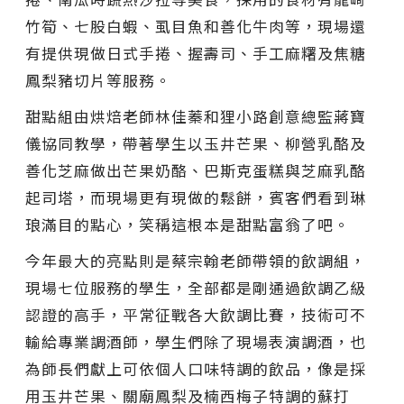
竹筍、七股白蝦、虱目魚和善化牛肉等，現場還
有提供現做日式手捲、握壽司、手工麻糬及焦糖
鳳梨豬切片等服務。
甜點組由烘焙老師林佳蓁和狸小路創意總監蔣寶
儀協同教學，帶著學生以玉井芒果、柳營乳酪及
善化芝麻做出芒果奶酪、巴斯克蛋糕與芝麻乳酪
起司塔，而現場更有現做的鬆餅，賓客們看到琳
琅滿目的點心，笑稱這根本是甜點富翁了吧。
今年最大的亮點則是蔡宗翰老師帶領的飲調組，
現場七位服務的學生，全部都是剛通過飲調乙級
認證的高手，平常征戰各大飲調比賽，技術可不
輸給專業調酒師，學生們除了現場表演調酒，也
為師長們獻上可依個人口味特調的飲品，像是採
用玉井芒果、關廟鳳梨及楠西梅子特調的蘇打