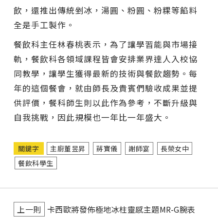
飲，還推出傳統剉冰，湯圓、粉圓、粉粿等餡料
全是手工製作。
餐飲科主任林春桃表示，為了讓學習能與市場接
軌，餐飲科各領域課程皆會安排業界達人入校協
同教學，讓學生獲得最新的技術與餐飲趨勢。每
年的這個餐會，就由師長及貴賓們驗收成果並提
供評價，餐科師生則以此作為參考，不斷升級與
自我挑戰，因此規模也一年比一年盛大。
關鍵字
主廚董昱昇
蔣寶儀
謝師宴
長榮女中
餐飲科學生
上一則
卡西歐將發佈極地冰柱靈感主題MR-G腕表