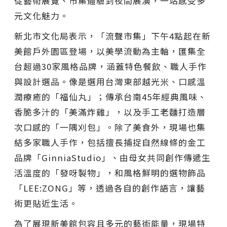
從藝術展覽、市集體驗到夜間展演，一站感受多
元文化魅力。
新北市文化局表示，「流聲市集」下午4點起在新
美館戶外園區登場，以美學流動為主軸，匯集全
台超過30家風格品牌，涵蓋特色餐飲、職人手作
與設計選品。像是選用台灣東部越光米、口感溫
潤療癒的「福仙丸」；傳承台南45年經典風味、
香脆多汁的「美滿炸雞」，以及手工老麵打造層
次口感的「一隅刈包」。除了美食外，現場也集
結多家職人手作，包括擅長捕捉自然線條的金工
品牌「GinniaStudio」、由母女共同創作傳遞生
活溫度的「發呀製物」，和風格鮮明的選物飾品
「LEE:ZONG」等，透過各自的創作語言，讓藝
術更貼近生活。
為了展現新美館包容且多元的藝術能量，現場特