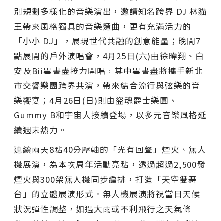
別規劃多樣化的音樂演出，邀請知名跨界 DJ 林貓
王帶來風格獨具的音樂選曲，更有充滿活力的
「小小 DJ」，展現世代共融的創意能量；晚間7
點展開的戶外演唱會，4月25日(六)由徐暐翔、白
安及Bii畢書盡接力開唱，其中畢書盡將攜手新北
市交響樂團跨界共演，帶來結合流行與弦樂的音
樂饗宴；4月26日(日)則由盜魂爵士樂團、
Gummy B和宇宙人接續登場，以多元音樂風格延
續週末熱力。
連續兩天8點40分壓軸的「光有回聲」煙火、無人
機展演，為本次周年活動亮點，透過超過2,500發
煙火與300架無人機同步編排，打造「天空雙舞
台」的立體展演形式。無人機展演將視當日天候
狀況彈性調整，如遇大雨或不利飛行之天氣條