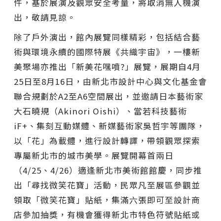
件，基於展演及觀眾安全考量，將取消無人機演
出，敬請見諒。
除了戶外演出，館內展覽同樣精彩，包括結合藝
術與環境永續的國際特展《共織宇宙》，一樓新
美聚場亦推出「新美花嘿噴?」展覽，展期自4月
25日至8月16日，由新北市設計中心與文化基金會
聯合規劃於A2至A6空間展出，並邀請日本藝術家
大石曉規（Akinori Oishi）、當若科技藝術
iF+、集刻互動媒體、新媒藝術家吳哲宇等團隊，
以「花」為載體，進行設計轉譯，帶領觀眾探索
專屬新北市的城市美學。展覽開幕首兩日
（4/25、4/26）適逢新北市美術館館慶，同步推
出「尋找微笑花寶」活動，民眾凡至展區參觀並
領取「微笑花寶」貼紙，集滿六張即可至設計商
店參加抽獎，有機會獲得新北市特色符號貼紙或