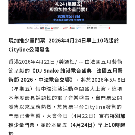
現加推少量門票
2026
年
4
月
24
日
早上
10
時起於
Cityline
公開發售
香港
2026年4月22日
/美通社/ -- 由法國五月藝術
節呈獻的
《
DJ Snake
維港電音盛典
法國五月藝
術節
2026
．中法電音交響》
，將於2026年5月8日
（星期五）假中環海濱活動空間盛大上演。這項
本年度最具話題性的電子音樂盛事，自門票公開
發售以來反應熱烈，於售票平台Cityline發售的
門票已告售罄。大會今日（4月22日）宣布
特別加
推少量門票
，並於本周五
（
4
月
24
日）早上
10
時起
於