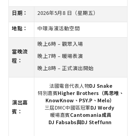
日期：
2026年5月8 日（星期五）
地點：
中環海濱活動空間
晚上6時 – 觀眾入場
當晚流
晚上7時 – 暖場表演
程：
晚上8時 – 正式演出開始
法國電音代表人物
DJ Snake
特別嘉賓
Higher Brothers
（馬思唯、
KnowKnow
、
PSY.P
、
Melo
）
演出嘉
三屆
DMC
中國區冠軍
DJ Wordy
賓：
暖場嘉賓
Cantomania
成員
DJ
Fabsabs
與
DJ
Steffunn