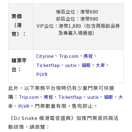
後區企位：港幣
680
票價
前區企位：港幣
980
（港
VIP
企位：港幣
1,880
（包含兩張飲品券
及專屬入場通道）
幣）：
、
、
、
Cityline
Trip.com
携程
購票平
、
、
、
、
Ticketflap
uutix
貓眼
大麥
台：
PLVR
此外，以下票務平台現時仍有少量門票可供選
購：
、
、
、
、
、
Trip.com
携程
Ticketflap
uutix
貓眼
大
、
。門票數量有限，售完即止。
麥
PLVR
《DJ Snake 維港電音盛典》加推門票資訊與活
動詳情，請瀏覽：