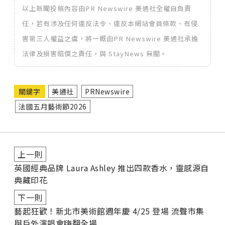
以上新聞投稿內容由PR Newswire 美通社全權自負責
任，若有涉及任何違反法令、違反本網站會員條款、有侵
害第三人權益之虞，將一概由PR Newswire 美通社承擔
法律及損害賠償之責任，與 StayNews 無關。
關鍵字
美通社
PRNewswire
法國五月藝術節2026
上一則
英國經典品牌 Laura Ashley 推出四款香水，靈感源自
典藏印花
下一則
藝起狂歡！新北市美術館週年慶 4/25 登場 流聲市集
與戶外演唱會嗨翻全場