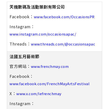
天機數碼及活動策劃有限公司
Facebook：
www.facebook.com/OccasionsPR
Instagram：
www.instagram.com/occasionsapac/
Threads：
www.threads.com/@occasionsapac
法國五月藝術節
官方網站：
www.frenchmay.com
Facebook：
www.facebook.com/FrenchMayArtsFestival
X：
www.x.com/lefrenchmay
Instagram：