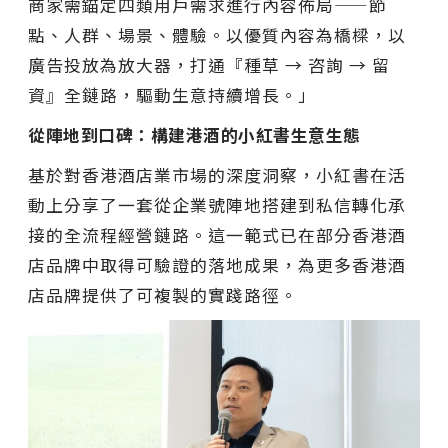
商家需錨定四類用戶需求進行內容佈局——節
點、人群、場景、體驗。以優質內容為橋樑，以
廣告投放為放大器，打通
『
種草 → 咨詢 → 留
資
』
全鏈路，驅動生意持續增長。」
從陣地到口碑：構建港酒的小紅書生意生態
基於對香港酒店業市場的深度洞察，小紅書在活
動上分享了一套從企業號陣地搭建到私信轉化承
接的全流程經營鏈路。這一範式已在部分香港酒
店品牌中取得可驗證的落地成果，為更多香港酒
店品牌提供了可複製的實踐路徑。