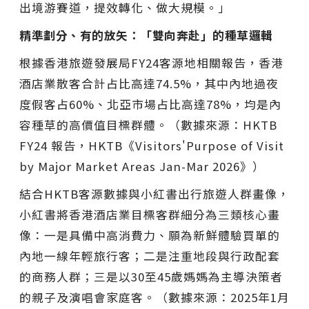
出境游賽道，提效轉化、做大規模。」
精準劃分、有的放矢：「
雙向奔赴」
的種草邏輯
根據香港旅遊發展局FY24客源地相關報告，香港
酒店業散客合計占比高達74.5%，其中內地過夜
度假客占60%、北亞市場占比高達78%，均是內
容種草的高價值目標群體。（數據來源：HKTB
FY24 報告，HKTB《Visitors'Purpose of Visit
by Major Market Areas Jan-Mar 2026》）
結合HKTB客源數據與小紅書出行旅遊人群畫像，
小紅書將香港酒店業目標客群細分為三類核心畫
像：一是具備中高消費力、願為新鮮體驗買單的
內地一線年輕旅行客；二是注重地段與行政配套
的商務人群；三是以30至45歲媽媽為主導決策者
的親子及演唱會家庭客。（數據來源：2025年1月