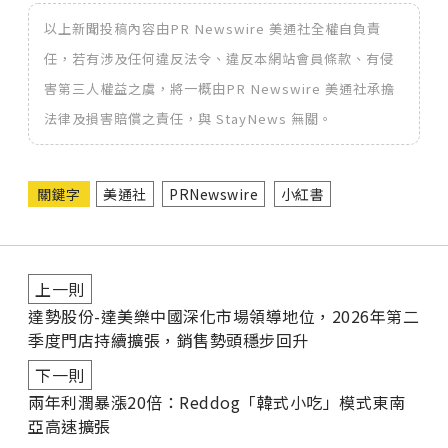
以上新聞投稿內容由PR Newswire 美通社全權自負責
任，若有涉及任何違反法令、違反本網站會員條款、有侵
害第三人權益之虞，將一概由PR Newswire 美通社承擔
法律及損害賠償之責任，與 StayNews 無關。
關鍵字
美通社
PRNewswire
小紅書
上一則
達勢股份-達美樂中國深化市場領導地位，2026年第二
季度門店持續擴張，銷售勢頭穩步回升
下一則
兩年利潤暴漲20倍：Reddog「韓式小吃」模式東南
亞高速擴張