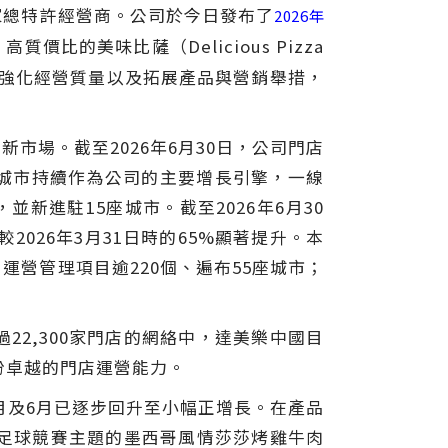
獨家總特許經營商。公司於今日發布了
2026年
價比的美味比薩（Delicious Pizza
店擴張、強化經營質量以及拓展產品與營銷舉措，
市場。截至2026年6月30日，公司門店
一線城市持續作為公司的主要增長引擎，一線
並新進駐15座城市。截至2026年6月30
026年3月31日時的65%顯著提升。本
運營管理項目逾220個、遍布55座城市；
2,300家門店的網絡中，達美樂中國目
份卓越的門店運營能力。
5月及6月已逐步回升至小幅正增長。在產品
及足球競賽主題的墨西哥風情莎莎烤雞牛肉