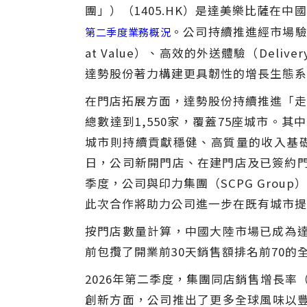
團
」
）（1405.HK）是達美樂比薩
。公司持續推進經市場驗證的
第二季度業務概況
at Value）、高效的外送體驗（Del
達勢股份著力構建更具韌性的增長生態系
在門店拓展方面，達勢股份持續推進
「
走
總數達到1,550家，覆蓋75座城市。
城市則持續貢獻穩健、高質量的收入基礎。2
日，公司新開門店、在建門店及已簽約門店
季度，公司與印力集團（SCPG Gro
此次合作將助力公司進一步在既有城市提
按門店數量計算，中國大陸市場已成為達
前包攬了開業前30天銷售額排名前70
2026年第二季度，集團同店銷售增長率
創新方面，公司推出了更多全球風味以豐