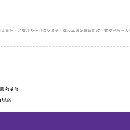
全權自負責任，若有涉及任何違反法令、違反本網站會員條款、有侵害第三人權益
華圓滿落幕
新思路