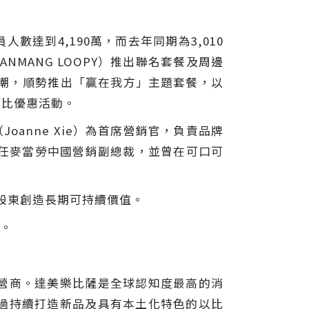
數達到4,190萬，而去年同期為3,010
ANMANG LOOPY）推出聯名套餐及周邊
潮，順勢推出
「
贏在我方
」
主題套餐，以
價比優惠活動。
anne Xie）為首席營銷官，負責品牌
曾任麥當勞中國營銷副總裁，並曾在可口可
為股東創造長期可持續價值。
。
營商。達美樂比薩是全球認知度最高的消
過持續打造新品及具有本土化特色的以比