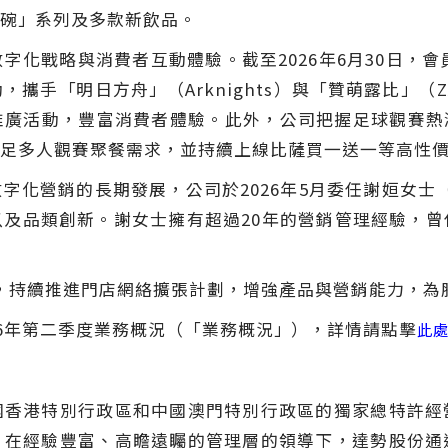
碗
」
系列及多款新飲品。
戰略與消費者互動體驗。截至2026年6月30日，會員人
動，攜手
「
明日方舟
」
（Arknights）與
「
贊萌露比
」
（Z
推廣活動，豐富消費者體驗。此外，公司把握足球觀賽熱
足多人觀賽聚餐需求，並持續上線比薩買一送一等高性
化營銷的長期發展，公司於2026年5月委任謝姮女士（Jo
及品類創新。謝女士擁有超過20年的營銷管理經驗，
戰略，持續推進門店網絡擴張計劃，增強產品與營銷能力，
6年第二季度業務概況（
「
業務概況
」
），詳情請點擊
此處
國香港特別行政區和中國澳門特別行政區的獨家總特許經
。在經驗豐富、高瞻遠矚的管理層的領導下，達勢股份通