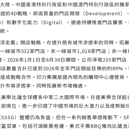
在中國大陸、中國香港特別行政區和中國澳門特別行政區的
4D戰略，即高質量的門店開發（Development）、高質
ivery）和數字化能力（Digital）。通過持續推進門
統。
深走廣
」
開店戰略，在提升既有城市滲透率的同時，拓展新
其中一線城市532家門店，非一線城市1,018家門店；非
026年1月1日至6月30日期間，公司淨增235家門店，
數量合計已達到2026年全年門店開設目標的約89%，較2
up）達成戰略合作。印力集團是國內領先的購物中心運營商，
升市場滲透率，同時拓展新市場機遇。
美樂比薩全球體系中第二大國際市場。在達美樂全球超過2
的全部席位，進一步印證了中國市場的巨大潛力以及達勢股
（SSSG）整體仍為負值，但在一系列銷售舉措推動下，
富菜單，包括可頌酥脆卷邊、美式手撕BBQ豬肉比薩