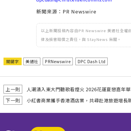
新聞來源：PR Newswire
以上新聞投稿內容由PR Newswire 美通社
律及損害賠償之責任，與 StayNews 無關。
關鍵字
美通社
PRNewswire
DPC Dash Ltd
上一則
人潮湧入東大門聽歌看煙火 2026花蓮夏戀嘉年
下一則
小紅書商業攜手香港酒店業，共尋赴港旅遊增長