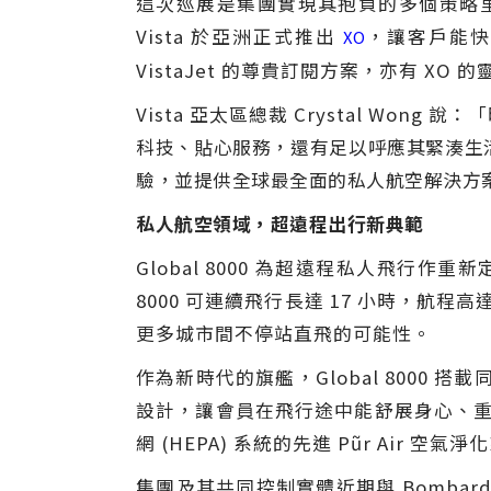
這次巡展是集團實現其抱負的多個策略里程
Vista 於亞洲正式推出
，讓客戶能快
XO
VistaJet 的尊貴訂閱方案，亦有 
Vista 亞太區總裁 Crystal Wong 說：「
科技、貼心服務，還有足以呼應其緊湊生
驗，並提供全球最全面的私人航空解決方
私人航空領域，超遠程出行新典範
Global 8000 為超遠程私人飛行
8000 可連續飛行長達 17 小時，航
更多城市間不停站直飛的可能性。
作為新時代的旗艦，Global 800
設計，讓會員在飛行途中能舒展身心、重拾
網 (HEPA) 系統的先進 Pũr A
集團及其共同控制實體近期與 Bombardier