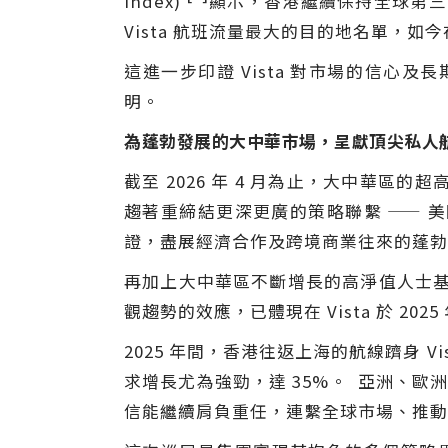
Index)
顯示，香港繼續保持全球第三
Vista 航班流量最大的目的地名單，
這進一步印證 Vista 對市場的信心及長
明。
為蓬勃發展的大中華市場，呈獻頂尖私人
截至 2026 年 4 月為止，大中華區的超
趨著重締結更深更廣的策略聯繫 —— 
證，盡展經濟合作及跨境商業往來的蓬勃
再加上大中華區不斷增長的高淨值人士基
觀趨勢的效應，已體現在 Vista 於 20
2025 年間，香港往返上海的航線躋身 
求增長尤為強勁，達 35%。 亞洲、歐洲與
信能繼續肩負重任，連繫全球市場、推動