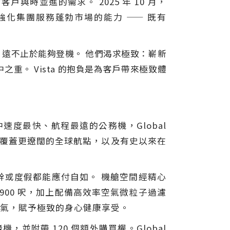
時並進的需求。 2025 年 10 月，
化集團服務蓬勃市場的能力 —— 既有
。
遠不止於能夠登機。 他們渴求極致：嶄新
重。 Vista 的抱負是為客戶帶來極致體
中速度最快、航程最遠的公務機，Global
旅途、覆蓋更遼闊的全球航點，以及有史以來在
公幹或度假都能應付自如。 機艙空間經精心
900 呎，加上配備高效率空氣微粒子過濾
淨的空氣，賦予極致的身心健康享受。
 飛機，並附帶 120 個額外購買權。Global