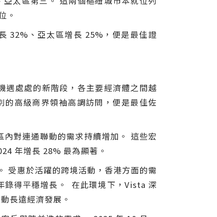
亞太區第三。 這兩個樞紐城市本就位列
位。
增長 32%、亞太區增長 25%，便是最佳證
入機遇處處的新階段，各主要經濟體之間越
界別的高級商界領袖高調訪問，便是最佳佐
區內對連通聯動的需求持續增加。 這些宏
24 年增長 28% 最為顯著。
之後。 受惠於活躍的跨境活動，香港方面的需
年錄得平穩增長。 在此環境下，Vista 深
推動長遠經濟發展。