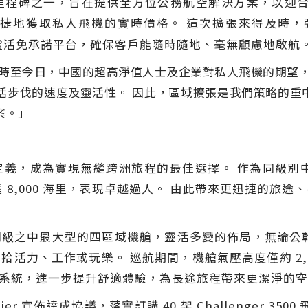
碑之一，旨在提供全方位公務航空解決方案，以迎合客戶與
捷地獲取私人飛機的實時價格。 這次擴張來得及時，強
XO 的靈活免承諾平台，確保客戶能隨時隨地、毫無顧慮地啟航
時至今日，中國的超高淨值人士及企業對私人飛機的期望，
活步伐的速度及靈活性。
因此，區域擴張是我們策略的重中之
案。」
作重新定義，成為實現無縫跨洲旅程的最佳選擇。 作為同級別
程高達 8,000 海里，表現卓越過人。 由此帶來更迅捷的
0 搭載同級之中最大型的四區域機艙，靈活多變的佈局，無論
活力、工作或玩樂。 巡航期間，機艙氣壓高度僅約 2,
ir 空氣淨化系統，進一步提升舒適體驗，為長途旅程帶來更潔
 宣佈達成協議，落實訂購 40 架 Challenger 3500