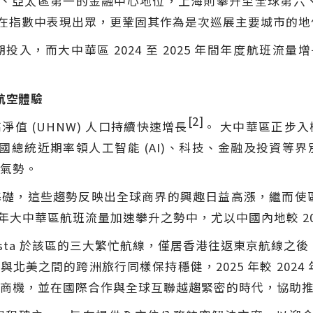
、亞太區第一的金融中心地位，上海則攀升至全球第六、
如今在指數中表現出眾，更鞏固其作為是次巡展主要城市的地
期投入，而大中華區 2024 至 2025 年間年度航班流量
航空體驗
[2]
高淨值 (UHNW) 人口持續快速增長
。 大中華區正步
美國總統近期率領人工智能 (AI)、科技、金融及投資等
氣勢。
礎，這些趨勢反映出全球商界的興趣日益高漲，繼而使
25 年大中華區航班流量加速攀升之勢中，尤以中國內地較 20
Vista 於該區的三大繁忙航線，僅居香港往返東京航線
北美之間的跨洲旅行同樣保持穩健，2025 年較 2024 
商機，並在國際合作與全球互聯越趨緊密的時代，協助