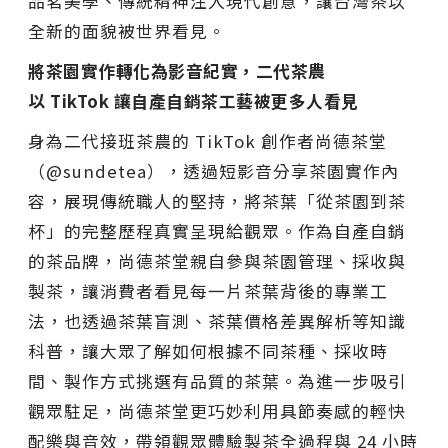
品茗美學、傳統精神注入現代創意，讓台灣茶以
全新的面貌被世界看見。
將茶園實作轉化為影音紀實，二代茶農
以 TikTok 讓自產自銷茶工藝被更多人看見
身為二代接班茶農的 TikTok 創作者尚德茶堂
（@sundetea），透過短影音分享茶園實作內
容，展現傳統職人的堅持，將茶葉「從茶園到茶
杯」的完整歷程真實呈現給觀眾。作為自產自銷
的茶品牌，尚德茶堂親自參與茶園管理、採收與
製茶，讓消費者看見每一片茶葉背後的專業工
法，也透過茶葉盲測、茶葉價格差異解析等知識
科普，讓大眾了解如何根據不同茶種、採收時
間、製作方式挑選有品質的茶葉。為進一步吸引
觀眾駐足，尚德茶堂更巧妙利用具節奏感的輕快
配樂與音效，帶領觀眾體驗製茶全過程與 24 小時