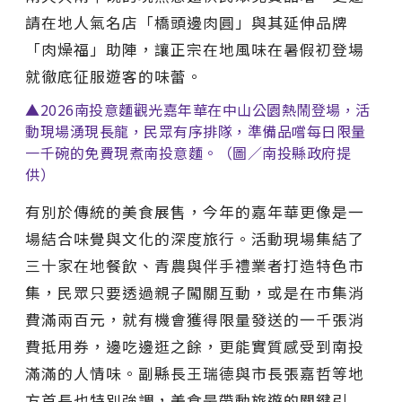
請在地人氣名店「橋頭邊肉圓」與其延伸品牌
「肉燥福」助陣，讓正宗在地風味在暑假初登場
就徹底征服遊客的味蕾。
▲2026南投意麵觀光嘉年華在中山公園熱鬧登場，活
動現場湧現長龍，民眾有序排隊，準備品嚐每日限量
一千碗的免費現煮南投意麵。（圖／南投縣政府提
供）
有別於傳統的美食展售，今年的嘉年華更像是一
場結合味覺與文化的深度旅行。活動現場集結了
三十家在地餐飲、青農與伴手禮業者打造特色市
集，民眾只要透過親子闖關互動，或是在市集消
費滿兩百元，就有機會獲得限量發送的一千張消
費抵用券，邊吃邊逛之餘，更能實質感受到南投
滿滿的人情味。副縣長王瑞德與市長張嘉哲等地
方首長也特別強調，美食是帶動旅遊的關鍵引