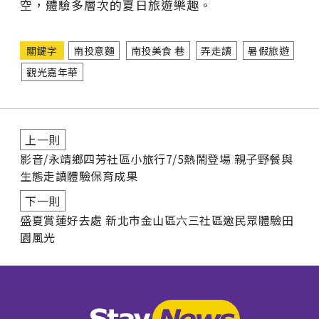
空，體驗多層次的夏日旅遊樂趣。
關鍵字
南投意麵
南投美食 巷
弄走讀
暑假旅遊
觀光嘉年華
上一則
影音/永靖鄉四芳社區小旅行7/5熱鬧登場 親子野餐與
生態走讀體驗保育成果
下一則
盛夏賞蓮好去處 新北市金山區六三社區邀民眾體驗田
園風光