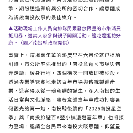
擎，期盼透過縣府與公所的密切合作，讓意麵成
為訴說南投故事的最佳媒介。
▲活動現場工作人員向排隊民眾發放限量的市集消費
抵用券，邀請大家參與親子闖關活動，邊吃邊逛撿好
康。（圖／南投縣政府提供）
事實上，這場嘉年華的熱度早在六月份就已提前
引爆。市公所率先推出的「南投意麵×市場與巷
弄走讀」暖身行程，四個梯次一開放即被秒殺。
透過專業導覽實地走訪百年市場與傳統製麵產
業，遊客得以從一碗意麵的誕生，深入南投的生
活日常與文化脈絡。隨著意麵嘉年華成功打響暑
假觀光的第一炮，南投縣後續的「2026南投星空
季」與「南投旅遊百K暨小鎮漫遊嘉年華」也將接
力登場，邀請全台民眾來南投大啖意麵、仰望星