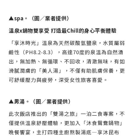
▲spa。（圖／業者提供）
溫泉x鍋物雙享受 打造最Chill的身心平衡體驗
「享沐時光」溫泉為天然碳酸氫鹽泉，水質屬弱
鹼性（PH8.2-8.3），高達70度的泉溫為自然湧
出，無加熱、無循環、不回收，清澈無味，有如
滑膩潤膚的「美人湯」，不僅有助肌膚保養，更
可舒緩壓力與疲勞，深受女性旅客喜愛。
▲男湯。（圖／業者提供）
此次飯店推出的「雙湯之旅」一泊二食專案，不
僅提供溫泉舒壓體驗，更加入「沐食鴛鴦鍋物」
晚餐饗宴，主打四種主廚熬製湯底—享沐昆布