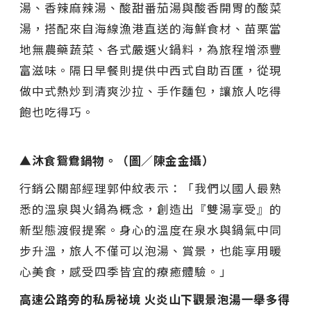
湯、香辣麻辣湯、酸甜番茄湯與酸香開胃的酸菜
湯，搭配來自海線漁港直送的海鮮食材、苗栗當
地無農藥蔬菜、各式嚴選火鍋料，為旅程增添豐
富滋味。隔日早餐則提供中西式自助百匯，從現
做中式熱炒到清爽沙拉、手作麵包，讓旅人吃得
飽也吃得巧。
▲沐食鴛鴦鍋物。（圖／陳金金攝）
行銷公關部經理郭仲紋表示：「我們以國人最熟
悉的溫泉與火鍋為概念，創造出『雙湯享受』的
新型態渡假提案。身心的溫度在泉水與鍋氣中同
步升溫，旅人不僅可以泡湯、賞景，也能享用暖
心美食，感受四季皆宜的療癒體驗。」
高速公路旁的私房祕境 火炎山下觀景泡湯一舉多得