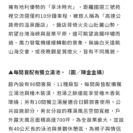
擁有地利優勢的「享沐時光」，距離國道三號苑
裡交流道僅約10分鐘車程，被旅人稱為「高速公
路旁的溫泉飯店」。飯店背倚火炎山壯麗山勢，
前望台灣海峽與苗栗平原，還可眺望高鐵呼嘯而
過、風力發電機緩緩轉動的景象，無論白天遠眺
山海交會，或夜晚觀星賞燈火，皆有不同風貌。
▲每間皆配有獨立湯池。（圖／陳金金攝）
館內設有90間客房、11種房型，每間房皆配備獨
立湯池與檜木裝潢，泡湯之餘還能享受檜木香氣
環繞；另有10間獨立湯屋適合日歸旅客使用。公
共設施部分，男女分設的裸湯風呂空間寬敞，戶
外露天風呂面積高達700坪，為全苗栗最大，並設
有40公尺長的泳池與景觀休憩區，為親子與情侶