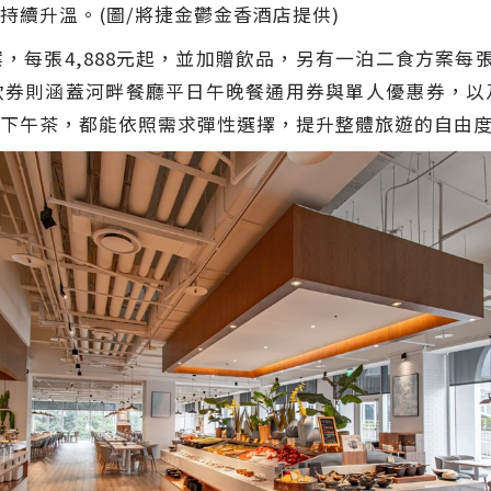
持續升溫。(圖/將捷金鬱金香酒店提供)
每張4,888元起，並加贈飲品，另有一泊二食方案每張
飲券則涵蓋河畔餐廳平日午晚餐通用券與單人優惠券，以
下午茶，都能依照需求彈性選擇，提升整體旅遊的自由