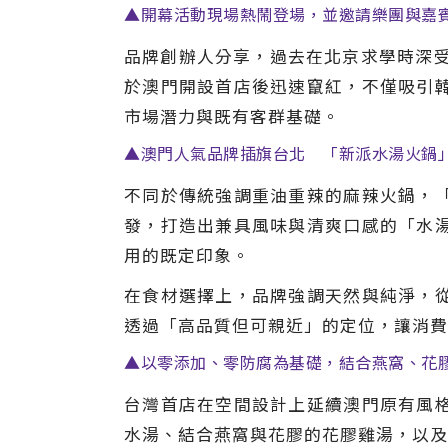
▲開幕活動現場熱鬧登場，並邀請樂團與嘉賓共
品牌創辦人分享，過去在北京求學時深受
於澳門開設首店後迅速竄紅，不僅吸引
市場潛力與既有客群基礎。
▲澳門人氣品牌插旗台北 「新派水湯火鍋」正
不同於傳統強調重油重辣的麻辣火鍋，
發，打造出兼具風味與清爽口感的「水
用的既定印象。
在食材選擇上，品牌強調天然與純淨，
透過「高品質但可親近」的定位，讓消費
▲以零添加、零防腐為基礎，結合燕窩、花膠
台灣首店在空間設計上延續澳門原有風
水湯、結合燕窩與花膠的花膠雞湯，以及