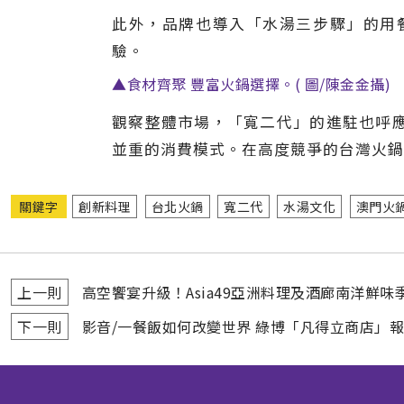
此外，品牌也導入「水湯三步驟」的用
驗。
▲食材齊聚 豐富火鍋選擇。( 圖/陳金金攝)
觀察整體市場，「寬二代」的進駐也呼
並重的消費模式。在高度競爭的台灣火鍋
關鍵字
創新料理
台北火鍋
寬二代
水湯文化
澳門火
上一則
高空饗宴升級！Asia49亞洲料理及酒廊南洋鮮味
下一則
影音/一餐飯如何改變世界 綠博「凡得立商店」