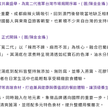
襄盛舉，為寬二代進軍台灣市場揭開序幕。( 圖/陳金金攝 )
重慶、成都麻辣火鍋吸引，回到澳門後發現當地缺乏相關
韓國藝人與東南亞旅客朝聖，也累積不少來自台灣的支持
式開鍋。( 圖/陳金金攝 )
「寬二代」以「辣而不躁、麻而不苦」為核心，融合巴蜀
湯」。其湯底在滾煮時呈現清透如紅寶石的色澤，油水分
從湯底到配料皆堅持無添加、無防腐，並導入燕窩、花膠
者在日常生活中也能輕鬆享受精緻飲食體驗。
等高端食材，打造兼具健康與價值感的餐飲體驗，讓頂級養生不
格，同時融入在地元素，象徵品牌邁向國際的重要一步。
清爽菌湯，並搭配多元特色食材，提升整體用餐層次。