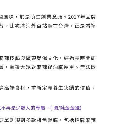
風味，於是萌生創業念頭。2017年品牌
者。此次將海外首站選在台灣，正是看準
麻辣技藝與廣東煲湯文化，經過長時間研
層，顛覆大眾對麻辣鍋油膩厚重、無法飲
等高端食材，重新定義養生火鍋的價值。
再是少數人的專屬。( 圖/陳金金攝)
菜單則規劃多款特色湯底，包括招牌麻辣