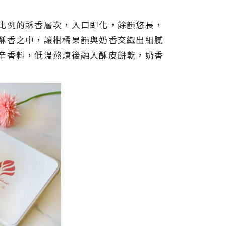
比例的酥香層次，入口即化，餘韻悠長，
酥香之中，讓柑橘果韻與奶香交織出細膩
辛香料，低溫熬煉後融入酥皮餅乾，奶香