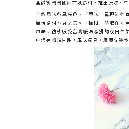
▲微笑圈圈使用在地食材，推出原味、桶柑
三款風味各具特色，「原味」呈現純粹
展現食材本真之美。「桶柑」萃取在地
風味，彷彿感受台灣暖陽照拂的秋日午
中帶有椒麻甘甜，風味獨具，層層交疊令