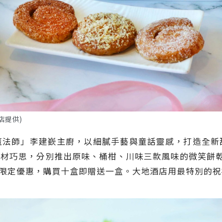
店提供)
魔法師」李建嶔主廚，以細膩手藝與童話靈感，打造全新
材巧思，分別推出原味、桶柑、川味三款風味的微笑餅乾
中秋限定優惠，購買十盒即贈送一盒。大地酒店用最特別的