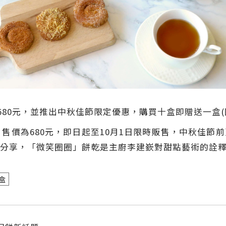
680元，並推出中秋佳節限定優惠，購買十盒即贈送一盒(圖
，售價為680元，即日起至10月1日限時販售，中秋佳節
分享，「微笑圈圈」餅乾是主廚李建嶔對甜點藝術的詮
盒