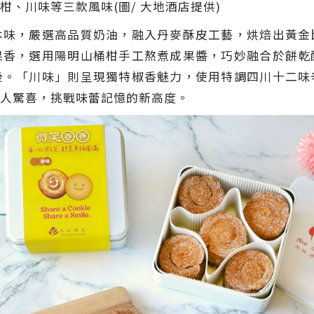
、川味等三款風味(圖/ 大地酒店提供)
本味，嚴選高品質奶油，融入丹麥酥皮工藝，烘焙出黃金
果香，選用陽明山桶柑手工熬煮成果醬，巧妙融合於餅乾
後。「川味」則呈現獨特椒香魅力，使用特調四川十二味
人驚喜，挑戰味蕾記憶的新高度。