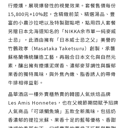
行煙燻，展現爆發性的視覺效果。套餐售價每份
15,800元+10%起，含精緻前菜、精選湯品、豐
富的小農沙拉吧以及特製甜點吧，點用四人套餐
另贈日本北海道知名的「NIKKA余市單一純麥威
士忌」，此酒由擁有「日本威士忌之父」美譽的
竹鶴政孝（Masataka Taketsuru）創製，承襲
蘇格蘭傳統釀造工藝，再融合日本文化與自然元
素，釀出擁有煙燻泥煤香、濃郁麥芽調性與馥郁
果香的獨特風味，與外焦內嫩、脂香誘人的帶骨
牛排相得益彰。
晶華酒店一樓外賣櫃熱賣的韓國人氣烘焙品牌
Les Amis Honnetes，也在父親節期間賦予招牌
人氣商品「可頌鯛魚燒」五款全新風味，包括奶
香濃郁的提拉米蘇、果香十足的藍莓優格、香甜