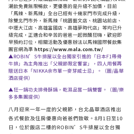
潮飲免費無限暢飲，更優惠的是升級不加價，目前
「馬辣、新馬辣」全台已經有十幾家門市完成升級，
除雙北門市外，新馬辣「桃園藝文店、桃園站前店、
中壢大江店、高雄富國店、高雄夢時代店」等均已升
級完成，正適合和辛苦的爸爸一起微醺狂嗨，歡迎即
早預約訂位，相關活動及優惠辦法以馬辣國際餐飲集
團官網為準
https://www.mala.com.tw/
▲ROBIN’S牛排屋以全台獨家引進的「日本F1帶骨
牛排」為主角推出「父親節限定饗宴」，四人用餐再
贈送日本「NIKKA余市單一麥芽威士忌」。（圖/晶華
酒店提供）
▲狂一鍋功夫排骨酥鍋，乾濕品嘗一鍋雙響。（圖/樂
多多集團提供）
八月迎來一年一度的父親節，台北晶華酒店推出
各式餐飲及住房優惠向爸爸們致敬。8月1日至10
日，位於飯店二樓的ROBIN’S牛排屋以全台獨