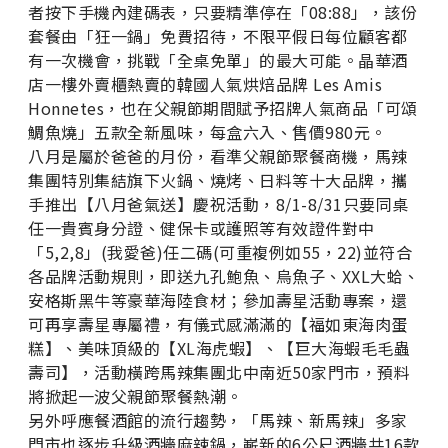
者按下手機內建碼表，只要精準停在「08:88」，該份
套餐由「狂一鍋」免費招待，不限平假日每位顧客都
有一次機會，挑戰「全桌免單」的最大可能。晶華酒
店一樓外賣櫃熱賣的韓國人氣烘焙品牌 Les Amis
Honnetes，也在父親節期間賦予招牌人氣商品「可頌
鯛魚燒」五款全新風味，每盒六入、售價980元。
八月是屬於爸爸的月份，看準父親節聚餐商機，馬辣
集團特別集結旗下火鍋、燒烤、日料等十大品牌，攜
手推出【八月爸氣送】慶祝活動，
8/1-8/31
只要同桌
任一貴賓身分證、健保卡或護照等有效證件對中
「
5,2,8
」
(
我愛爸
)
任二碼
(
可重複例如
55
，
22)
並符合
各品牌活動規則，即送九孔鮑魚、烏魚子、
XXL
大蛤、
安格斯黑牛等豪華海陸食材；參加壽星活動專案，還
可再享壽星專屬禮，有儀式感滿滿的【福如東海肉蛋
糕】、美味頂級的【
XL
海虎蝦】、【巨大海蝦毛毛蟲
壽司】，活動橫跨馬辣集團北中南近
50
家門市，預料
將掀起一波父親節聚餐熱潮。
另外呼應餐酒館的流行趨勢，「馬辣、新馬辣」多家
門市也逐步升級酒牆麻辣鍋，嶄新的
6
公尺酒牆共
16
款