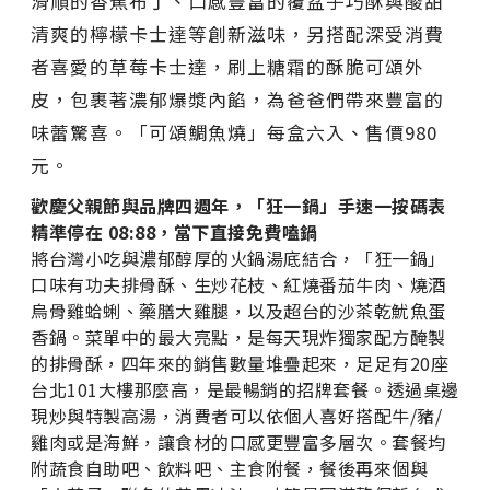
滑順的香蕉布丁、口感豐富的覆盆子巧酥與酸甜
清爽的檸檬卡士達等創新滋味，另搭配深受消費
者喜愛的草莓卡士達，刷上糖霜的酥脆可頌外
皮，包裹著濃郁爆漿內餡，為爸爸們帶來豐富的
味蕾驚喜。「可頌鯛魚燒」每盒六入、售價980
元。
歡慶父親節與品牌四週年，「狂一鍋」手速一按碼表
精準停在 08:88，當下直接免費嗑鍋
將台灣小吃與濃郁醇厚的火鍋湯底結合，「狂一鍋」
口味有功夫排骨酥、生炒花枝、紅燒番茄牛肉、燒酒
烏骨雞蛤蜊、藥膳大雞腿，以及超台的沙茶乾魷魚蛋
香鍋。菜單中的最大亮點，是每天現炸獨家配方醃製
的排骨酥，四年來的銷售數量堆疊起來，足足有20座
台北101大樓那麼高，是最暢銷的招牌套餐。透過桌邊
現炒與特製高湯，消費者可以依個人喜好搭配牛/豬/
雞肉或是海鮮，讓食材的口感更豐富多層次。套餐均
附蔬食自助吧、飲料吧、主食附餐，餐後再來個與