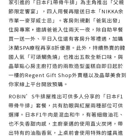
家引進的「日本F1帶骨牛排」為主角推出「父親
節限定饗宴」，四人用餐再贈送日本「NIKKA余
市單一麥芽威士忌」。客房則規劃「爸氣出發」
住房專案
，
邀請爸爸入住兩天一夜，除自助早餐
買一送一外、平日入住還有客房升等禮遇，加購
沐蘭SPA療程再享8折優惠。此外，持續熱賣的韓
國人氣「可頌鯛魚燒」也推出五款全新口味，與
晶華點心房主廚打造的兩款造型蛋糕自即日起於
一樓的Regent Gift Shop外賣櫃以及晶華美食到
你家線上平台開放預購。
ROBIN’S牛排屋推出可供多人分享的「日本F1
帶骨牛排」套餐，共有肋眼與紅屋兩種部位可供
選擇。日本F1牛肉是混血和牛，有著細緻油花、
也不失香甜肉感，主廚豪邁的使用直火炭烤，帶
出特有的油脂香氣，上桌前會使用特殊的爐具進