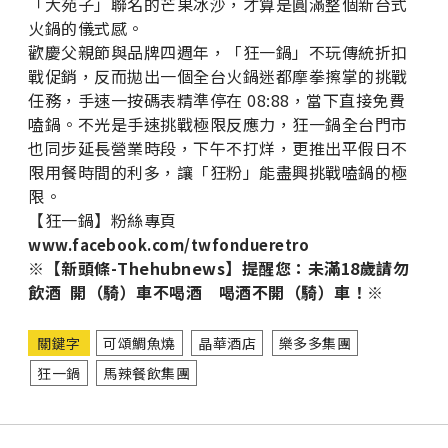
「大苑子」聯名的芒果冰沙，才算是圓滿整個新台式
火鍋的儀式感。
歡慶父親節與品牌四週年，「狂一鍋」不玩傳統折扣
戰促銷，反而拋出一個全台火鍋迷都摩拳擦掌的挑戰
任務，手速一按碼表精準停在 08:88，當下直接免費
嗑鍋。不光是手速挑戰極限反應力，狂一鍋全台門市
也同步延長營業時段，下午不打烊，更推出平假日不
限用餐時間的利多，讓「狂粉」能盡興挑戰嗑鍋的極
限。
【狂一鍋】粉絲專頁
www.facebook.com/twfondueretro
※【新頭條-Thehubnews】提醒您：未滿18歲請勿
飲酒 開（騎）車不喝酒 喝酒不開（騎）車！※
關鍵字
可頌鯛魚燒
晶華酒店
樂多多集團
狂一鍋
馬辣餐飲集團