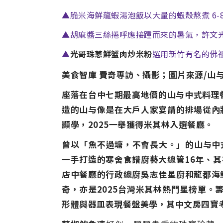
▲脆米海鮮龍蝦湯泡飯以大量的蝦殼熬煮 6-8
▲胡麻醬三絲捲呼應接踵而來的暑氣，許文
▲
光哥珠蔥鮮蟹肉炒米粉
選用新竹有名的佛
美食智庫 費奇專訪、攝影；圖片來源/山与中
座落在台中七期最高地價的山与中式料理餐
造的山与像是在大戶人家宴請的排場從內
顯學，2025一舉獲得米其林入選餐廳。
曾以「魚不過塘，不會長大。」的山与中
一手打造的寒舍食譜廚藝大總管
16
年、其
店
中餐廳的行政總廚
吳志佳星廚
和龍都海
奇，亦是
2025
台灣米其林熱門星榜單。籌
形體與器皿表現餐盤美學，其中文房四寶