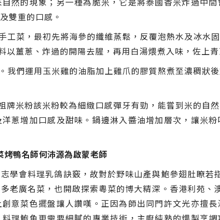
來自然的現象；另一種為脆米，它是將泰國香米炸過中間
及雙重的口感。
手工菜，最初先將海參的纖維蒸鬆，反覆泡熱水及冰水固
醬料以薑蔥、炸過的開陽去腥，再用白湯煨煮入味，佐上
。我們運用玉米雞的油脂加上雞爪的膠質熬煮至濃稠狀後
祖牌米粉該米粉較為細緻口感彈牙有勁，能嘗到米的自然
及洋蔥增加口感及甜味。鍋邊淋入醬油增加層次，讓米粉
菜烤鴨名師何沛源為啟蒙老師
志學會料理乳鴿訣竅，故對於野味山產與鮑參翅肚瞭若
多老廣名菜，也開啟探索粵菜的博大精深。香港利苑、
上創意菜色擺盤讓人讚嘆。正因為師出同門許文光亦擅長
；料理鮑魚更需要細膩的專業技術，主廚純熟的煨製烹調