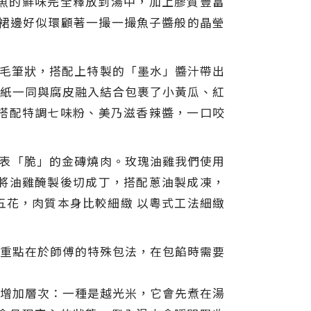
鮑魚的鮮味完全釋放到湯中，加上膠質豐富
魚裙邊好似環顧著一撮一撮魚子醬般的晶瑩
毛筆狀，搭配上特製的「墨水」醬汁帶出
紙一同與腐皮融入結合包裹了小黃瓜、紅
搭配特調七味粉、美乃滋香辣醬，一口咬
表「脆」的金磚燒肉。玫瑰油雞我們使用
將油雞醃製後切成丁，搭配蔥油製成凍，
五花，肉質本身比較細緻 以粵式工法細緻
重點在於師傅的特殊包法，在包餡時需要
來增加層次：一種是越光米，它會先煮在湯