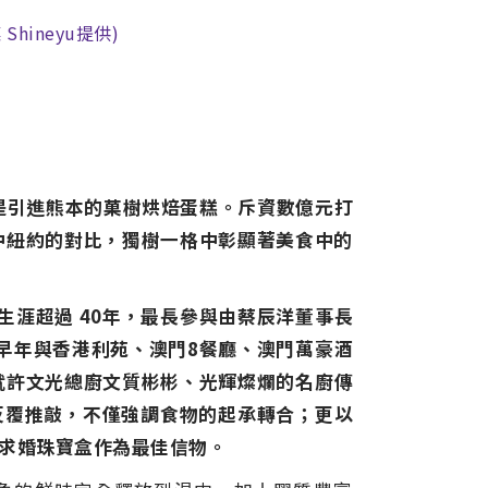
ineyu提供)
即是引進熊本的菓樹烘焙蛋糕。斥資數億元打
中紐約的對比，獨樹一格中彰顯著美食中的
藝生涯超過
40
年，最長參與由蔡辰洋董事長
早年與香港利苑、澳門
8
餐廳、
澳門萬豪酒
就許文光總廚文質彬彬、光輝燦爛的名廚傳
的反覆推敲，不僅強調食物的起承轉合；更以
求婚珠寶盒作為最佳信物。