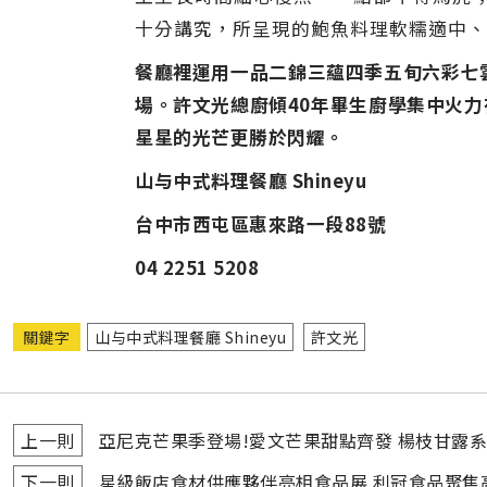
十分講究，所呈現的鮑魚料理軟糯適中、
餐廳裡運用一品二錦三蘊四季五旬六彩七
場。許文光總廚傾40年畢生廚學集中火
星星的光芒更勝於閃耀。
山与中式料理餐廳 Shineyu
台中市西屯區惠來路一段88號
04 2251 5208
關鍵字
山与中式料理餐廳 Shineyu
許文光
上一則
亞尼克芒果季登場!愛文芒果甜點齊發 楊枝甘露
下一則
星級飯店食材供應夥伴亮相食品展 利冠食品聚焦