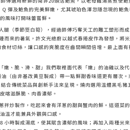
。
師傅選用新鮮的南非20頭活鮑魚，以老母雞湯蒸煮使
 Q 彈及鮑魚的完美鮮嫩，尤其琥珀色澤忽隱忽現的鮑
的風味打開味蕾嘗鮮
。
人腿（季節筊白筍），經過師傅巧奪天工的雕工塑形而成
踵而來的暑氣，許文光總廚以越式春捲皮作為發想，將米
的食材切絲，讓口感的爽脆度在齒間瞬間倍增。最上面有
「嫩、脆、滑、甜」我們取裡面代表「嫩」的油雞以及代
醬油（由非基改黃豆製成）帶一點鮮甜香味道更有層次。
結合傳統菜品與創新手法來呈現。燒肉選用溫體黑毛豬
皮喀滋酥脆、肉香濃郁。
蔥拌炒製作，吃起來會有洋蔥的甜與蟹肉的鮮。這道菜的
油溫才能兼具外觀與口感。
6-8 小時製成湯底，使其賦含濃郁的風味；再加入兩種米