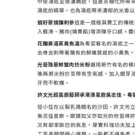
中使湯底呈現濃稠狀，這是米糊化所帶
湯底的精華，也為湯底帶來濃郁的米香以
蝦籽蔥燒釀刺參
這是一道極其費工的傳統
入蝦滑、豬肉(燒賣餡)增添彈牙口感。
花雕黃湯蒸黃魚湯
為粵菜著名的湯底之一
去骨去刺帶著獨有的鮮嫩質感的小黃魚。
光哥珠蔥鮮蟹肉炒米粉
選用新竹有名的佛
後再將米粉炒至帶有空氣感，加入銀芽
牙而不軟爛。
許文光超高廚藝師承港澳星廚吳志佳
、粵
從小住在以製乳鴿聞名的沙田，許文光立
吳志佳星廚。跟隨如父亦如兄的他習得許
又有鄰家歐巴的氣息，厚實料理功夫加
工至長時間細心慢熬，一點都不得馬虎