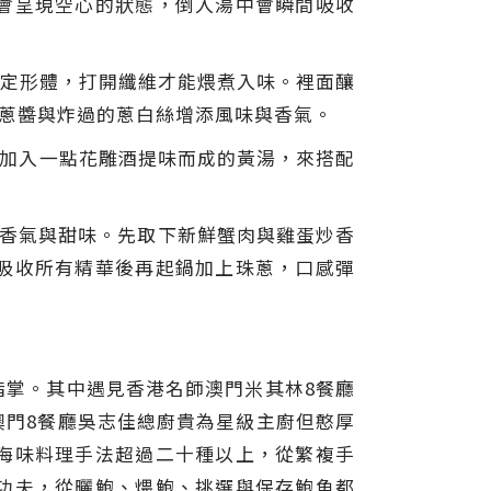
會呈現空心的狀態，倒入湯中會瞬間吸收
定形體，打開纖維才能煨煮入味。裡面釀
青蔥醬與炸過的蔥白絲增添風味與香氣。
加入一點花雕酒提味而成的黃湯，來搭配
香氣與甜味。先取下新鮮蟹肉與雞蛋炒香
吸收所有精華後再起鍋加上珠蔥，口感彈
指掌。其中遇見香港名師澳門米其林8餐廳
澳門8餐廳吳志佳總廚貴為星級主廚但憨厚
海味料理手法超過二十種以上，從繁複手
功夫，從曬鮑、煨鮑、挑選與保存鮑魚都