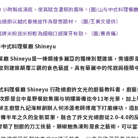
 小時製成湯底，使其賦含濃郁的風味。(圖/山与中式料理餐廳 Sh
光總廚以越式春捲皮作為發想題材。（圖/王美文提供）
祖牌米粉該米粉較為細緻口感彈牙有勁。（圖/費奇攝）
式料理餐廳 Shineyu
廳 Shineyu是一棟類維多麗亞的獨棟別墅建築，旁邊
妝到建築顛覆三觀的食色藝感。具有華麗中的侘寂與極簡
式料理餐廳
Shineyu
行政總廚許文光的廚藝教科書，廚
次即是台中星野餐飲集團与玥樓籌備迄今
11
年光景，加上
鮮主廚暨九記海鮮創辦人何沛源老師傅麾下打磨練功，造
備半年之久的全新菜單，融合了許文光總廚從2.0-4.0
考驗了刨廚的刀工技藝、藤椒鮑魚凍則是食之藝術，可以當