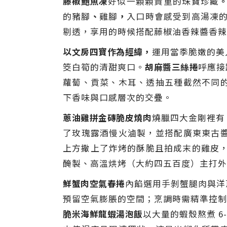
藤椒鮑魚凍
好似一顆顆貴重的珠寶珍藏
的豬腳
、
雞腳
，
入口時會感受到高湯凍的
剔透，享用的時候搭配藤椒油香辣醬香辣
以文房四寶作為經緯，
運用當季脆嫩的美
筊白筍的清甜爽口。
胡麻醬三絲捲
呼應接
蘿蔔、貢菜、木耳、透抽五種截然不同
下香味與口感層次的交疊。
蔥油雞拼金磚脆皮燒肉
燒臘四大金剛裡有
了玫瑰露酒慢火滷製，並搭配廣東東古
上方撒上了炸烤的酥脆且拍成末的雞皮，
醃製、高溫烘烤（大約四五百度）主打外
鮮蟹肉空氣春捲
內餡選用手剝蟹腿肉與洋
預留空氣膨脹的空間；烹調時需精準控制
脆米海鮮龍蝦湯泡飯
以大量的蝦殼熬煮 