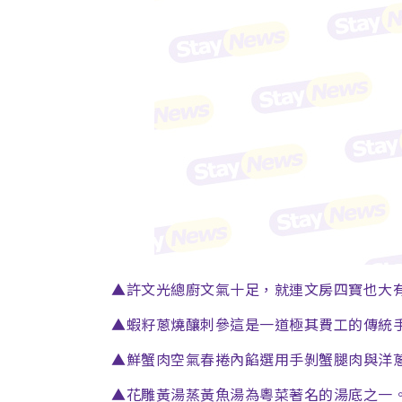
▲許文光總廚文氣十足，就連文房四寶也大有
▲蝦籽蔥燒釀刺參這是一道極其費工的傳統手
▲鮮蟹肉空氣春捲內餡選用手剝蟹腿肉與洋
▲花雕黃湯蒸黃魚湯為粵菜著名的湯底之一。