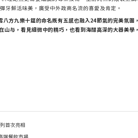
彈牙鮮活味美，廣受中外政商名流的喜愛及肯定。
雲八方九樂十筵的命名既有五感也融入24節氣的完美氛圍
力在山与，看見細微中的精巧，也看到海闊高深的大器美學
系列首次亮相
高端餐飲市場