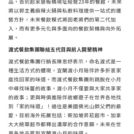
品，告別起家厝板橋現址經營23年的餐館，未來
將以郭主義麻辣火鍋與私廚料理提供一站式的運
營方針，未來餐飲模式將因老將們的第二代加
入，而有更多元化與多面向的餐飲契機與向外拓
展。
渡式餐飲集團聯結五代目與前人開墾精神
渡式餐飲集團行銷長陳思妤表示，命名渡式是一
種生活方式的體現，宜蘭渡小月陪伴許多折衷家
庭找回家的味道。而渡式餐飲集團則跳脫在小月
中尋找味蕾的故事，渡小月不僅要與大家共享家
的故事；更與時俱進陪伴故鄉遊子在世界各地找
到「家的味道」！過往是美國佛光山師父們的最
愛，目前海外拓展包括：新加坡昇菘超市、加拿
大大統華超市都釋出濃厚的合作意願，未來在世
界各地品嘗到宜蘭渡小月的味道。