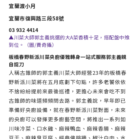
宜蘭渡小月
宜蘭市復興路三段58號
03 932 4414
▲川菜大師郭主義挑選的大A菜香積十足，搭配盤中飧
到位。（圖/費奇攝）
板橋春野新派川菜央廚優雅轉身一站式服務郭主義親
自捉刀
人稱古錐師的郭主義川菜大師經營23年的板橋春
野新派川菜將在五月底劃下句點，許多老饕依依
不捨紛紛提前來最後巡禮，更擔心未來會吃不到
古錐師的味道頻頻問去路。郭主義說，早年即已
準備好央廚設備，就在春野新派川菜對面，未來
的央廚可以發揮更多廚藝空間，將推出一系列如
川味冷菜、口水雞、麻辣鴨血、麻辣香腸、麻辣
豆干、麻辣臭豆腐、經典佛跳牆、椒汁白肉、水