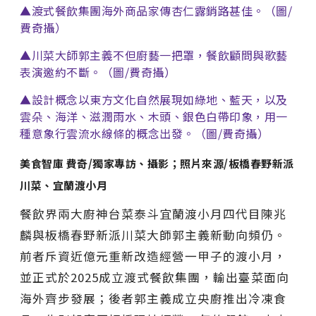
▲渡式餐飲集團海外商品家傳杏仁露銷路甚佳。（圖/
費奇攝）
▲川菜大師郭主義不但廚藝一把罩，餐飲顧問與歌藝
表演邀約不斷。（圖/費奇攝）
▲設計概念以東方文化自然展現如綠地、藍天，以及
雲朵、海洋、滋潤雨水、木頭、銀色白帶印象，用一
種意象行雲流水線條的概念出發。（圖/費奇攝）
美食智庫 費奇/獨家專訪、攝影；照片來源/板橋春野新派
川菜、宜蘭渡小月
餐飲界兩大廚神台菜泰斗宜蘭渡小月四代目陳兆
麟與板橋春野新派川菜大師郭主義新動向頻仍。
前者斥資近億元重新改造經營一甲子的渡小月，
並正式於2025成立渡式餐飲集團，輸出臺菜面向
海外齊步發展；後者郭主義成立央廚推出冷凍食