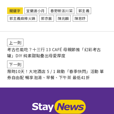
關鍵字
宜蘭渡小月
春野新派川菜
郭主義
郭主義麻辣火鍋
郭亦展
陳兆麟
陳思妤
上一則
考古也能吃？十三行 13 CAFÉ 母親節推「幻彩考古
罐」DIY 純素甜點疊出母愛厚度
下一則
限時10天！大地酒店 5 / 1 啟動「春季快閃」活動 單
券自由配 暢享泡湯、早餐、下午茶 最低41折