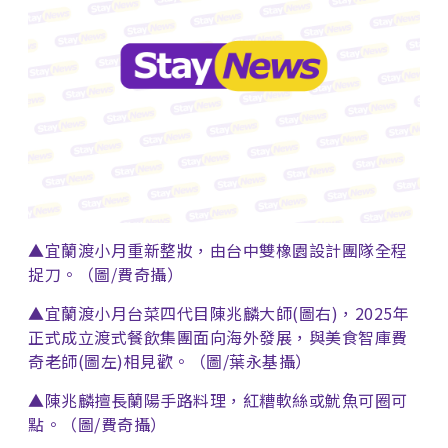
▲宜蘭渡小月重新整妝，由台中雙橡園設計團隊全程
捉刀。（圖/費奇攝）
▲宜蘭渡小月台菜四代目陳兆麟大師(圖右)，2025年
正式成立渡式餐飲集團面向海外發展，與美食智庫費
奇老師(圖左)相見歡。（圖/葉永基攝）
▲陳兆麟擅長蘭陽手路料理，紅糟軟絲或魷魚可圈可
點。（圖/費奇攝）