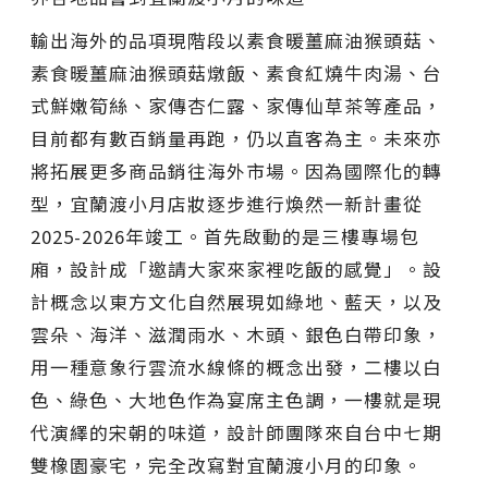
輸出海外的品項現階段以素食暖薑麻油猴頭菇、
素食暖薑麻油猴頭菇燉飯、素食紅燒牛肉湯、台
式鮮嫩筍絲、家傳杏仁露、家傳仙草茶等產品，
目前都有數百銷量再跑，仍以直客為主。未來亦
將拓展更多商品銷往海外市場。因為國際化的轉
型，宜蘭渡小月店妝逐步進行煥然一新計畫從
2025-2026年竣工。首先啟動的是三樓專場包
廂，設計成「邀請大家來家裡吃飯的感覺」。設
計概念以東方文化自然展現如綠地、藍天，以及
雲朵、海洋、滋潤雨水、木頭、銀色白帶印象，
用一種意象行雲流水線條的概念出發，二樓以白
色、綠色、大地色作為宴席主色調，一樓就是現
代演繹的宋朝的味道，設計師團隊來自台中七期
雙橡園豪宅，完全改寫對宜蘭渡小月的印象。