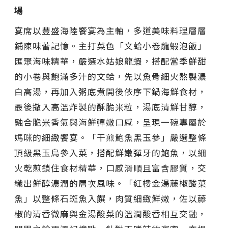
場
宴席以豐盛海陸饗宴為主軸，多道美味料理層層
鋪陳味蕾記憶。主打菜色「文蛤小卷龍蝦泡飯」
匯聚海味精華，嚴選水姑娘龍蝦，搭配當季鮮甜
的小卷與飽滿多汁的文蛤，先以魚骨細火熬製濃
白高湯，再加入粥底煮開後依序下鍋海鮮食材，
最後撒入高溫炸製的酥脆米粒，湯底清鮮甘醇，
融合脆米香氣與海鮮彈嫩口感，呈現一碗專屬於
媽咪的細緻饗宴。「干煎鮑魚黑玉參」嚴選整條
頂級黑玉烏參入菜，搭配鮮嫩彈牙的鮑魚，以細
火乾煎鎖住食材精華，口感滑順且富含膠質，交
織出鮮醇濃潤的層次風味。「紅樓金湯藤椒酸菜
魚」以整條石斑魚入饌，肉質細緻鮮嫩，佐以藤
椒的清香微麻與金湯酸菜的溫潤酸香相互交融，