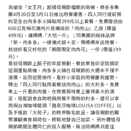
為搶攻「女王月」超級母親節檔期的商機，樂多多集
團4月20日至5月31日推出用餐優惠，四人同行提前預
約至全台肉多多火鍋點用299元以上套餐，免費贈送由
600公克梅花豬肉片搭構成的「肉肉山」乙座 (價值
499元)，讓媽媽「大吃一斤」；同集團的姊妹品牌
「新・肉多多」一樣儀式感十足，帶媽媽來店用餐，
就送好看又好吃的「期間限定肉肉花」一份 (價值199
元)。
喜迎母親節上館子的年度規劃，餐飲業皆卯足勁鎖定
這個重點商機，肉多多火鍋在母親節的大週末不僅不
漲價，反而逆勢操作，看好小家庭的用餐慶祝趨勢，
釋出「四人同行點用套餐送肉肉山」的大利多，免費
奉上一斤重的肉盤，在視覺與味覺上獲得最大的滿
足，搭配蔬食自助吧與用餐不限時的利多，還可以享
用與台灣咖啡龍頭「路易莎咖啡LOUISA COFFEE」以
及手搖飲「大苑子」的跨界聯名飲品，讓母親節的團
聚兼顧美食與荷包，輕鬆地替自己加菜。 另外體恤母
親節期間全體同仁的投入服務，無法陪媽媽共度佳