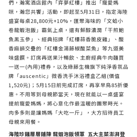
們，瀚寓酒店館內「弈夢紅樓」推出「寵愛媽
咪，瀚您共饗」活動，即起至5月31日，指定海陸
盛宴每桌28,800元+10%，匯聚海味的「文蛤小
卷龍蝦泡飯」霸氣上桌，還有鮮醇濃潤「干煎鮑
魚黑玉參」、經典招牌「紅樓蒜香脆皮雞」、酸
香麻韻交疊的「紅樓金湯藤椒酸菜魚」等九道美
味盛饌。訂席再送果汁暢飲、主廚經典牛肉麵買
一送一(內用)禮券，以及綠藤生機旗下純淨香氛品
牌「auscentic」微香洗手沐浴禮盒乙組(價值
1,520元)；5月15日前完成訂席，再享早鳥85折優
惠。不用等到母親節當天，現在就能以一桌盛宴
提前寵愛媽媽，將心意化作最溫暖的團聚時光。
肉多多則是讓媽媽「大吃一斤」，大方招待員工
母親來用餐。
海陸珍饈層層鋪陳 龍蝦泡飯領軍 五大主菜澎湃登