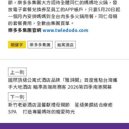
節，樂多多集團大方招待全體同仁的媽媽吃火鍋，發
放電子套餐兌換券至員工的APP帳戶，只要5月20日起
一個月內安排媽媽到全台肉多多火鍋用餐，同仁母親
的套餐費用，全數由集團買單。
樂多多集團官網
www.twledodo.com
關鍵字
樂多多集團
瀚寓酒店
上一則
國際頂級公寓式酒店品牌「雅詩閣」首度進駐台灣攜
手大地酒店 瞄準高端商務客 2026第四季南港開幕
下一則
新竹老爺酒店溫馨獻禮母親節 星級美饌結合療癒
SPA 打造專屬媽咪的寵愛時光