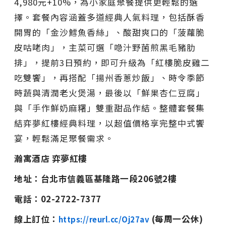
4,980元+10%，為小家庭聚餐提供更輕鬆的選
擇。套餐內容涵蓋多道經典人氣料理，包括酥香
開胃的「金沙鱈魚香絲」、酸甜爽口的「菠蘿脆
皮咕咾肉」，主菜可選「喼汁野菌煎黑毛豬肋
排」，提前3日預約，即可升級為「紅樓脆皮雞二
吃雙饗」，再搭配「揚州香蔥炒飯」、時令季節
時蔬與清潤老火煲湯，最後以「鮮果杏仁豆腐」
與「手作鮮奶麻糬」雙重甜品作結。整體套餐集
結弈夢紅樓經典料理，以超值價格享完整中式饗
宴，輕鬆滿足聚餐需求。
瀚寓酒店 弈夢紅樓
地址：台北市信義區基隆路一段206號2樓
電話：02-2722-7377
線上訂位：
(每周一公休)
https://reurl.cc/Oj27av