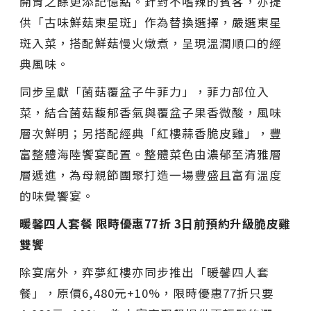
開胃之餘更添記憶點。針對不嗜辣的賓客，亦提
供「古味鮮菇東星斑」作為替換選擇，嚴選東星
斑入菜，搭配鮮菇慢火燉煮，呈現溫潤順口的經
典風味。
同步呈獻「菌菇覆盆子牛菲力」，菲力部位入
菜，結合菌菇馥郁香氣與覆盆子果香微酸，風味
層次鮮明；另搭配經典「紅樓蒜香脆皮雞」，豐
富整體海陸饗宴配置。整體菜色由濃郁至清雅層
層遞進，為母親節團聚打造一場豐盛且富有溫度
的味覺饗宴。
暖馨四人套餐 限時優惠77折 3日前預約升級脆皮雞
雙饗
除宴席外，弈夢紅樓亦同步推出「暖馨四人套
餐」，原價6,480元+10%，限時優惠77折只要