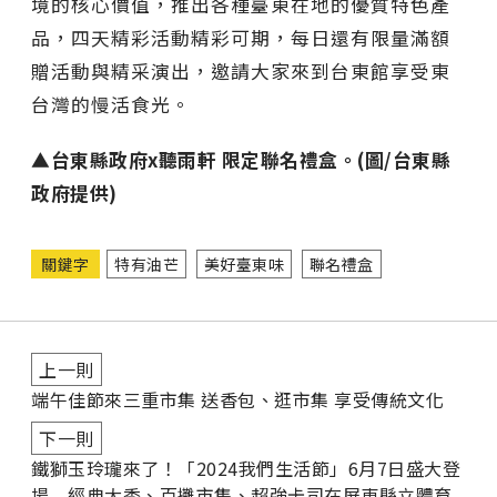
境的核心價值，推出各種臺東在地的優質特色產
品，四天精彩活動精彩可期，每日還有限量滿額
贈活動與精采演出，邀請大家來到台東館享受東
台灣的慢活食光。
▲台東縣政府x聽雨軒 限定聯名禮盒。(圖/台東縣
政府提供)
關鍵字
特有油芒
美好臺東味
聯名禮盒
上一則
端午佳節來三重市集 送香包、逛市集 享受傳統文化
下一則
鐵獅玉玲瓏來了！「2024我們生活節」6月7日盛大登
場 經典大秀、百攤市集、超強卡司在屏東縣立體育