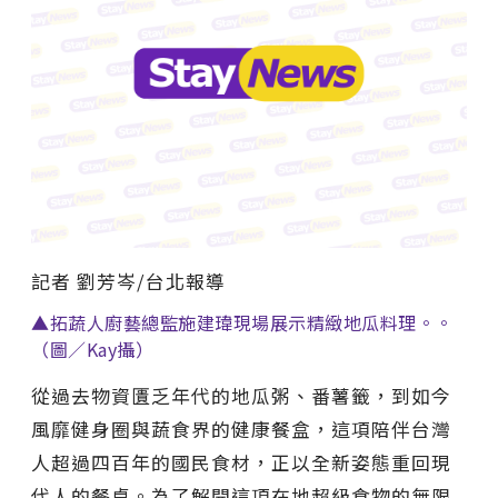
記者 劉芳岑/台北報導
▲拓蔬人廚藝總監施建瑋現場展示精緻地瓜料理。。
（圖／Kay攝）
從過去物資匱乏年代的地瓜粥、番薯籤，到如今
風靡健身圈與蔬食界的健康餐盒，這項陪伴台灣
人超過四百年的國民食材，正以全新姿態重回現
代人的餐桌。為了解開這項在地超級食物的無限