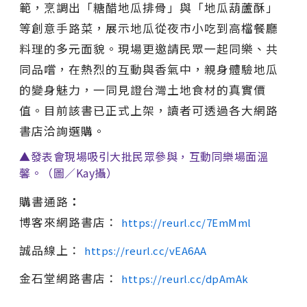
範，烹調出「糖醋地瓜排骨」與「地瓜葫蘆酥」
等創意手路菜，展示地瓜從夜市小吃到高檔餐廳
料理的多元面貌。現場更邀請民眾一起同樂、共
同品嚐，在熱烈的互動與香氣中，親身體驗地瓜
的變身魅力，一同見證台灣土地食材的真實價
值。目前該書已正式上架，讀者可透過各大網路
書店洽詢選購。
▲發表會現場吸引大批民眾參與，互動同樂場面溫
馨。（圖／Kay攝）
購書通路
：
博客來網路書店：
https://reurl.cc/7EmMml
誠品線上：
https://reurl.cc/vEA6AA
金石堂網路書店：
https://reurl.cc/dpAmAk