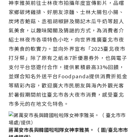
神李雅英前往士林夜市拍攝年度宣傳影片，品嚐
家鄉碳烤雞排、好朋友涼麵、士林大腸包小腸、
炭烤杏鮑菇、丞祖胡椒餅及簡記木瓜牛奶等超人
氣美食，以趣味闖關及猜謎的方式，為消費者介
紹士林夜市各項特色小吃，向世界推廣臺北市夜
市美食的軟實力。並向外界宣布「2025臺北夜市
打牙祭」除了原有之紙本7折優惠券外，也與電子
支付平台悠遊付合作，提供累積最高33%回饋，
並媒合知名外送平台Foodpanda提供消費折抵金
等精彩內容，歡迎廣大市民朋友與海內外觀光客
於暑假期間前往臺北市各大夜市消費，感受臺北
市多元的在地文化特色。
蔣萬安市長與韓國啦啦隊女神李雅英。（ 圖/臺北市市
場處提供）