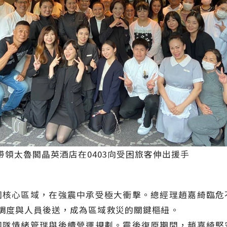
領太魯閣晶英酒店在0403向受困旅客伸出援手
心區域，在強震中承受極大衝擊。總經理趙嘉綺臨危
資調度與人員後送，成為區域救災的關鍵樞紐。
情緒管理與後續營運規劃。震後復原期間，趙嘉綺堅