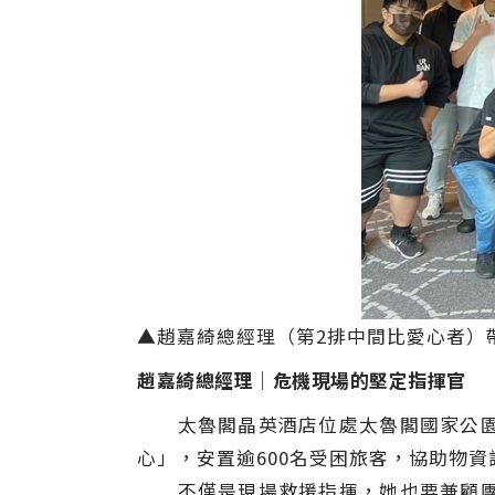
▲趙嘉綺總經理（第2排中間比愛心者）帶
趙嘉綺總經理｜危機現場的堅定指揮官
太魯閣晶英酒店位處太魯閣國家公園核
心」，安置逾600名受困旅客，協助物
不僅是現場救援指揮，她也要兼顧團隊