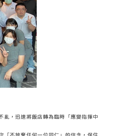
不亂，迅速將飯店轉為臨時「應變指揮中
守「不放棄任何一位同仁」的信念，保住