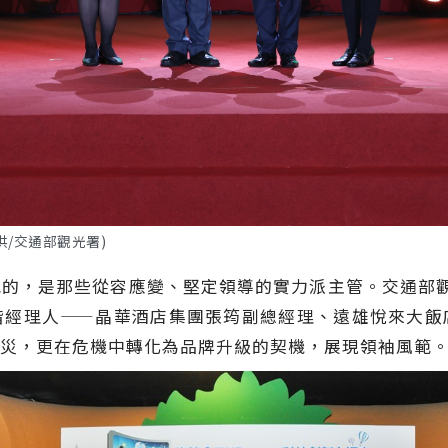
/交通部觀光署)
，是那些從容應變、堅定領導的實力派主管。交通部觀
階經理人——晶華酒店集團張筠副總經理、遠雄悅來大飯
災，更在危機中轉化為品牌升級的契機，展現領袖風範