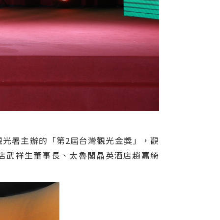
光署主辦的「第2屆台灣觀光金獎」，觀
店武祥生董事長、太魯閣晶英酒店趙嘉綺
。