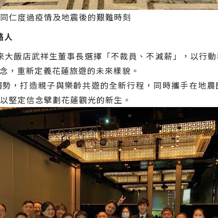
同仁度過疫情及地震後的艱難時刻
路人
悅來大飯店武祥生董事長選擇「不裁員、不減薪」，以行
理念，重新定義花蓮旅遊的未來樣貌。
，打造親子與樂齡共遊的全新行程，同時攜手在地農
以堅定信念擘劃花蓮觀光的新生。