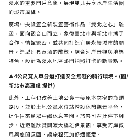
淡水的重要門戶意象，展現雙北共享水岸生活圈
的城市風貌。
廣場中央設置全新裝置藝術作品「雙北之心」雕
塑，面向觀音山而立，象徵臺北市與新北市攜手
合作、情誼緊密，並共同打造宜居永續城市的願
景。造型別具意涵的雕塑，結合河岸景觀與地標
特色，設計為淡水地區熱門拍照打卡的新景點。
▲4公尺寬人車分道打造安全無礙的騎行環境。(圖/
新北市高灘處 提供)
此外，工程也改善土地公鼻一帶原本狹窄的瓶頸
路段，並於土地公鼻水位站增設休憩觀景平台，
提供往來民眾中繼休息空間。旅客可在此停下腳
步，近距離欣賞關渡大橋雄偉景觀，享受河岸微
風與悠閒氛圍，讓旅程更加舒適愜意。