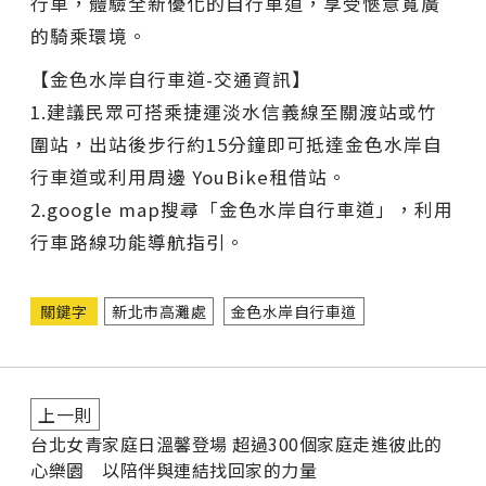
行車，體驗全新優化的自行車道，享受愜意寬廣
的騎乘環境。
【金色水岸自行車道-交通資訊】
1.建議民眾可搭乘捷運淡水信義線至關渡站或竹
圍站，出站後步行約15分鐘即可抵達金色水岸自
行車道或利用周邊 YouBike租借站。
2.google map搜尋「金色水岸自行車道」，利用
行車路線功能導航指引。
關鍵字
新北市高灘處
金色水岸自行車道
上一則
台北女青家庭日溫馨登場 超過300個家庭走進彼此的
心樂園 以陪伴與連結找回家的力量