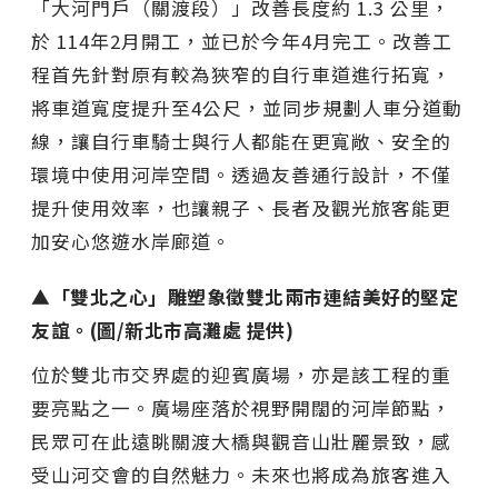
「大河門戶（關渡段）」改善長度約 1.3 公里，
於 114年2月開工，並已於今年4月完工。改善工
程首先針對原有較為狹窄的自行車道進行拓寬，
將車道寬度提升至4公尺，並同步規劃人車分道動
線，讓自行車騎士與行人都能在更寬敞、安全的
環境中使用河岸空間。透過友善通行設計，不僅
提升使用效率，也讓親子、長者及觀光旅客能更
加安心悠遊水岸廊道。
▲「雙北之心」雕塑象徵雙北兩市連結美好的堅定
友誼。(圖/新北市高灘處 提供)
位於雙北市交界處的迎賓廣場，亦是該工程的重
要亮點之一。廣場座落於視野開闊的河岸節點，
民眾可在此遠眺關渡大橋與觀音山壯麗景致，感
受山河交會的自然魅力。未來也將成為旅客進入