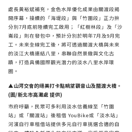
處長黃裕斌補充，金色水岸優化成果由關渡段揭
開序幕，接續的「海堤段」與「竹圍段」正力拚
分別7月底前陸續完工啟用；「紅樹林段」及「沙
崙段」則在發包中，預計分別於明年7月及9月完
工。未來全線完工後，將可透過關渡大橋與未來
的淡江大橋連結八里，串聯自然景緻與文化古
蹟，打造具備國際觀光潛力的淡水八里水岸環
圈。
▲山河交會的絕美打卡點眺望觀音山及關渡大橋。
(圖/新北市高灘處 提供)
市府呼籲，民眾可多利用淡水信義線至「竹圍
站」或「關渡站」後租借 YouBike或「淡水站」
河濱自行車租借站提供多元自行車挑選合適的自