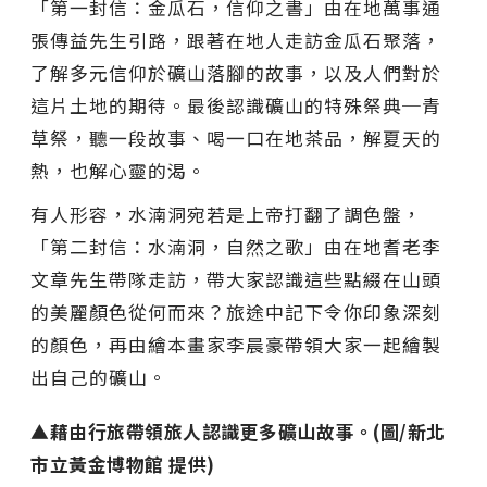
「第一封信：金瓜石，信仰之書」由在地萬事通
張傳益先生引路，跟著在地人走訪金瓜石聚落，
了解多元信仰於礦山落腳的故事，以及人們對於
這片土地的期待。最後認識礦山的特殊祭典─青
草祭，聽一段故事、喝一口在地茶品，解夏天的
熱，也解心靈的渴。
有人形容，水湳洞宛若是上帝打翻了調色盤，
「第二封信：水湳洞，自然之歌」由在地耆老李
文章先生帶隊走訪，帶大家認識這些點綴在山頭
的美麗顏色從何而來？旅途中記下令你印象深刻
的顏色，再由繪本畫家李晨豪帶領大家一起繪製
出自己的礦山。
▲藉由行旅帶領旅人認識更多礦山故事。(圖/新北
市立黃金博物館 提供)