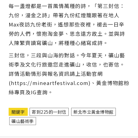
每一盞燈都是一首風情萬種的詩，「第三封信：
九份，漫金之詩」帶著九份紅燈籠跟著在地人
Max夜訪九份老街，遙想那些夜裡，褪去一日辛
勞的人們，懷抱淘金夢、思念遠方故土。並與詩
人陳繁齊讀寫礦山，將種種心緒寫成詩。
三封信，三段與山海的對話。今年夏天，礦山藝
術季及文化行旅邀您走進礦山，收信，也寄信。
詳情活動情形與報名資訊請上活動官網
(https://mineartfestival.com)、黃金博物館粉
絲專頁及IG查詢。
關鍵字
寄到225的一封信
新北市立黃金博物館
礦山藝術季