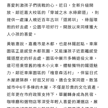
喜愛刺激孩子們挑戰的心。近日，全新升級開
放、鄰近嘉大校區的「穿城之水 水綠廊道」，則
提供一處讓人親近百年古圳「道將圳」、綠蔭環
抱的好去處，公園平坦好行，開放以來同樣獲大
人小孩的喜愛。
黃敏惠說，嘉義市是木都，也是林鐵起點。車庫
園區正是感受木都氛圍，又能讓孩子近距離感受
鐵道歷史的好去處。園區中展示多輛退役火車，
還可搭乘懷舊的檜木小火車，體驗獨特的鐵道魅
力，鄰近車庫園區的「檜意森活村」，保留日式
木屋建築群，好逛又好拍，適合全家同遊。散落
城市中6千多棟的木屋，不僅是珍貴的文化資產，
近年更在市府政策支持下，華麗轉身成為民宿、
咖啡廳和選物店等深受年輕人喜愛的潮選店，展