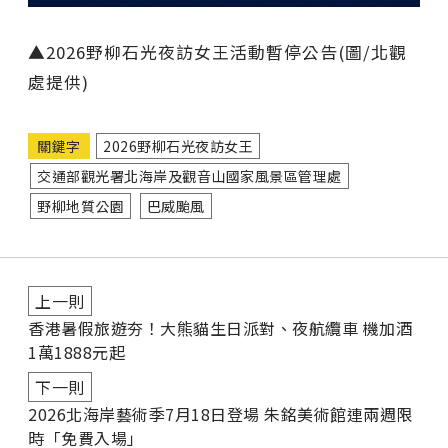
▲2026野柳石光夜訪女王活動暫停公告(圖/北觀
處提供)
關鍵字
2026野柳石光夜訪女王
交通部觀光署北海岸及觀音山國家風景區管理處
野柳地質公園
巴威颱風
上一則
香港暑假旅遊夯！大熊貓生日派對、夜航纜車 機加酒
1萬1888元起
下一則
2026北海岸藝術季7月18日登場 朱銘美術館連兩週限
時「免費入場」