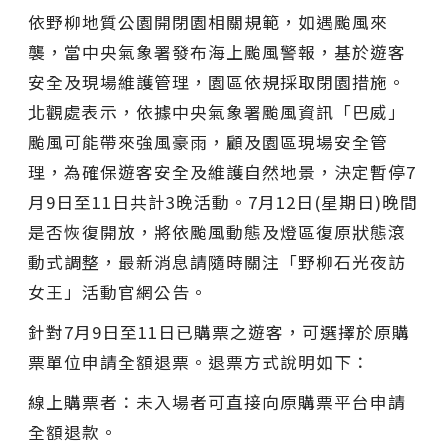
依野柳地質公園開閉園相關規範，如遇颱風來
襲，當中央氣象署發布海上颱風警報，基於遊客
安全及現場維護管理，園區依規採取閉園措施。
北觀處表示，依據中央氣象署颱風資訊「巴威」
颱風可能帶來強風豪雨，顧及園區現場安全管
理，為確保遊客安全及維護自然地景，決定暫停7
月9日至11日共計3晚活動。7月12日(星期日)晚間
是否恢復開放，將依颱風動態及燈區復原狀態滾
動式調整，最新消息請隨時關注「野柳石光夜訪
女王」活動官網公告。
針對7月9日至11日已購票之遊客，可選擇於原購
票單位申請全額退票。退票方式說明如下：
線上購票者：未入場者可直接向原購票平台申請
全額退款。