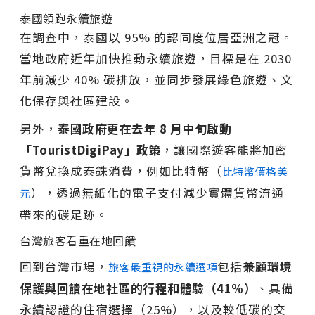
泰國領跑永續旅遊
在調查中，泰國以 95% 的認同度位居亞洲之冠。
當地政府近年加快推動永續旅遊，目標是在 2030
年前減少 40% 碳排放，並同步發展綠色旅遊、文
化保存與社區建設。
另外，
泰國政府更在去年
8
月中旬啟動
「TouristDigiPay
」政策
，讓國際遊客能將加密
貨幣兌換成泰銖消費，例如比特幣（
比特幣價格美
），透過無紙化的電子支付減少實體貨幣流通
元
帶來的碳足跡。
台灣旅客看重在地回饋
回到台灣市場，
包括
兼顧環境
旅客最重視的永續選項
保護與回饋在地社區的行程和體驗（
41%
）
、具備
永續認證的住宿選擇（25%），以及較低碳的交