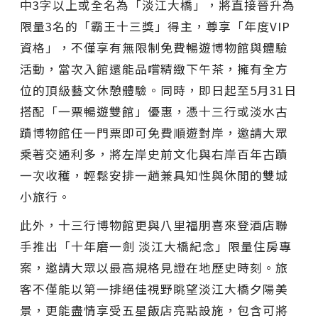
中3字以上或全名為「淡江大橋」，將直接晉升為
限量3名的「霸王十三獎」得主，尊享「年度VIP
資格」，不僅享有無限制免費暢遊博物館與體驗
活動，當次入館還能品嚐精緻下午茶，擁有全方
位的頂級藝文休憩體驗。同時，即日起至5月31日
搭配「一票暢遊雙館」優惠，憑十三行或淡水古
蹟博物館任一門票即可免費順遊對岸，邀請大眾
乘著交通利多，將左岸史前文化與右岸百年古蹟
一次收穫，輕鬆安排一趟兼具知性與休閒的雙城
小旅行。
此外，十三行博物館更與八里福朋喜來登酒店聯
手推出「十年磨一劍 淡江大橋紀念」限量住房專
案，邀請大眾以最高規格見證在地歷史時刻。旅
客不僅能以第一排絕佳視野眺望淡江大橋夕陽美
景，更能盡情享受五星飯店亮點設施，包含可將