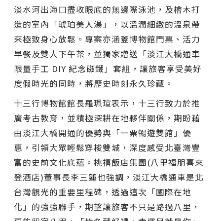
淡水河出海口盡收眼底的無邊際泳池，及檜木打
造的室內「琥珀美人湯」，以溫潤細緻的溫泉帶
來極致身心放鬆。專案亦涵蓋博物館門票、活力
早餐及雙人下午茶，並獨家贈送「淡江大橋通車
限量手工 DIY 紀念磁鐵」套組，讓旅客享受美好
度假時光的同時，將歷史時刻永久珍藏。
十三行博物館館長羅珮瑄表示，十三行致力於推
廣考古教育，並積極深耕在地夥伴關係，期盼藉
由淡江大橋開通的優勢與「一票暢遊雙館」優
惠，引領大眾輕鬆穿梭雙城，深度感受北臺灣豐
富的史前文化底蘊。桃禧飯店集團(八里福朋喜來
登酒店)董事長李三蓮也強調，淡江大橋通車是北
台灣觀光的重要里程碑，透過這次「國際在地
化」的強強聯手，期望讓旅客不只是路過八里，