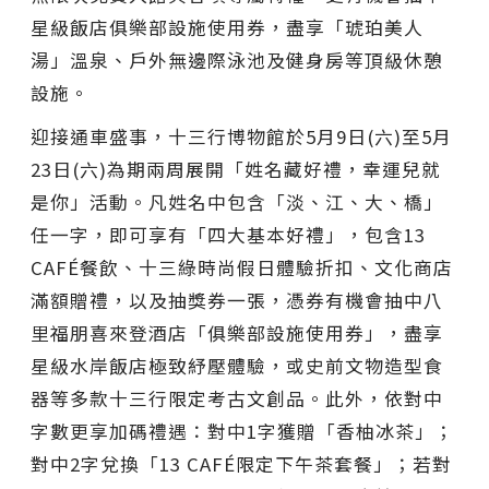
星級飯店俱樂部設施使用券，盡享「琥珀美人
湯」溫泉、戶外無邊際泳池及健身房等頂級休憩
設施。
迎接通車盛事，十三行博物館於5月9日(六)至5月
23日(六)為期兩周展開「姓名藏好禮，幸運兒就
是你」活動。凡姓名中包含「淡、江、大、橋」
任一字，即可享有「四大基本好禮」，包含13
CAFÉ餐飲、十三綠時尚假日體驗折扣、文化商店
滿額贈禮，以及抽獎券一張，憑券有機會抽中八
里福朋喜來登酒店「俱樂部設施使用券」，盡享
星級水岸飯店極致紓壓體驗，或史前文物造型食
器等多款十三行限定考古文創品。此外，依對中
字數更享加碼禮遇：對中1字獲贈「香柚冰茶」；
對中2字兌換「13 CAFÉ限定下午茶套餐」；若對